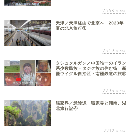
2368
view
18
天津／天津経由で北京へ 2023年
夏の北京旅行①
2349
view
19
タシュクルガン／中国唯一のイラン
系少数民族・タジク族の住む街 新
疆ウイグル自治区・南疆鉄道の旅⑫
2295
view
20
張家界／武陵源 張家界と湖南、湖
北旅行記④
2212
view