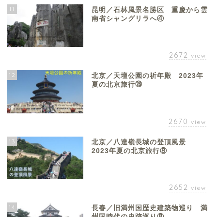
11
昆明／石林風景名勝区 重慶から雲
南省シャングリラへ④
2672
view
12
北京／天壇公園の祈年殿 2023年
夏の北京旅行㉖
2670
view
13
北京／八達嶺長城の登頂風景
2023年夏の北京旅行⑧
2652
view
14
長春／旧満州国歴史建築物巡り 満
州国時代の史跡巡り⑧