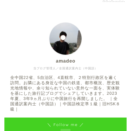
amadeo
当ブログ管理人／全国通訳案内士（中国語）
全中国22省、5自治区、4直轄市、２特別行政区を遍く
訪問。お隣にある身近な中国の鉄道、都市概況、歴史観
光地情報や、余り知られていない意外な一面を、実体験
を基にした旅行記ブログでシェアしていきます。2023
年夏、3年9ヵ月ぶりに中国旅行を再開しました。 ｜全
国通訳案内士（中国語）｜中国語検定準１級｜旧HSK８
級｜
＼ Follow me ／