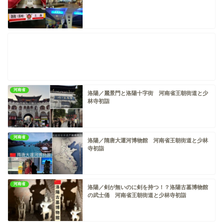
河南省
洛陽／麗景門と洛陽十字街 河南省王朝街道と少
林寺初詣
河南省
洛陽／隋唐大運河博物館 河南省王朝街道と少林
寺初詣
河南省
洛陽／剣が無いのに剣を持つ！？洛陽古墓博物館
の武士俑 河南省王朝街道と少林寺初詣