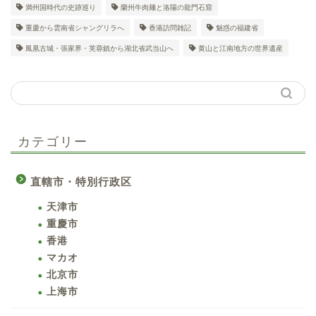
満州国時代の史跡巡り
蘭州牛肉麺と洛陽の龍門石窟
重慶から雲南省シャングリラへ
香港訪問雑記
魅惑の福建省
鳳凰古城・張家界・芙蓉鎮から湖北省武当山へ
黄山と江南地方の世界遺産
カテゴリー
直轄市・特別行政区
天津市
重慶市
香港
マカオ
北京市
上海市