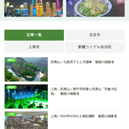
記事一覧
北京市
上海市
新疆ウイグル自治区
福建省
武夷山／九曲渓下りと天遊峰 魅惑の福建省
福建省
上海→武夷山／南平市到着と武夷山「印象大紅
袍」 魅惑の福建省
上海市
上海／2025年GWの上海虹橋駅 魅惑の福建省