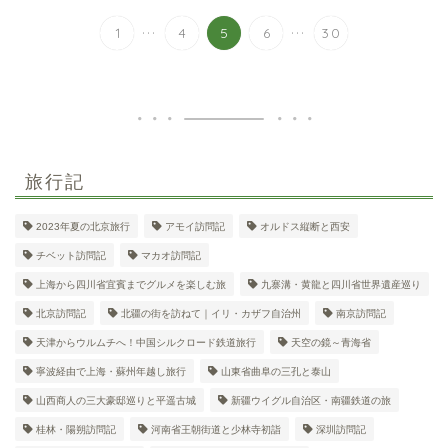
...
...
1
4
5
6
30
旅行記
2023年夏の北京旅行
アモイ訪問記
オルドス縦断と西安
チベット訪問記
マカオ訪問記
上海から四川省宜賓までグルメを楽しむ旅
九寨溝・黄龍と四川省世界遺産巡り
北京訪問記
北疆の街を訪ねて｜イリ・カザフ自治州
南京訪問記
天津からウルムチへ！中国シルクロード鉄道旅行
天空の鏡～青海省
寧波経由で上海・蘇州年越し旅行
山東省曲阜の三孔と泰山
山西商人の三大豪邸巡りと平遥古城
新疆ウイグル自治区・南疆鉄道の旅
桂林・陽朔訪問記
河南省王朝街道と少林寺初詣
深圳訪問記