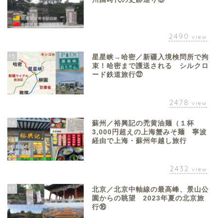
2490
view
15
星星峡→哈密／新疆入境検問所で拘
束！哈密まで護送される シルクロ
ード鉄道旅行㉒
2478
view
16
蘇州／裕興記の禿黄油麺（１杯
3,000円超えの上海蟹みそ麺 寧波
経由で上海・蘇州年越し旅行
2432
view
17
北京／北京中軸線の最高峰、景山公
園からの眺望 2023年夏の北京旅
行⑯