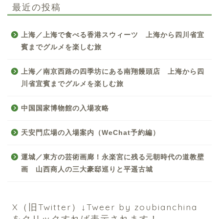
最近の投稿
上海／上海で食べる香港スウィーツ 上海から四川省宜
賓までグルメを楽しむ旅
上海／南京西路の四季坊にある南翔饅頭店 上海から四
川省宜賓までグルメを楽しむ旅
中国国家博物館の入場攻略
天安門広場の入場案内（WeChat予約編）
中国お薦め観光地
運城／東方の芸術画廊！永楽宮に残る元朝時代の道教壁
画 山西商人の三大豪邸巡りと平遥古城
中国の世界遺産
中国旅行の情報案内
X（旧Twitter）↓Tweer by zoubianchina
をクリックすれば表示されます！