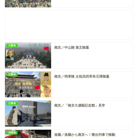
江蘇省
南京／中山陵 孫文陵墓
江蘇省
南京／明孝陵 太祖洪武帝朱元璋陵墓
江蘇省
南京／「南京大虐殺記念館」見学
河南省
洛陽／洛陽から南京へ！寝台列車で移動