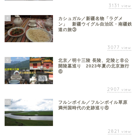
3131
view
8
カシュガル／新疆名物「ラグメ
ン」 新疆ウイグル自治区・南疆鉄
道の旅③
3077
view
9
北京／明十三陵 長陵、定陵と非公
開陵墓巡り 2023年夏の北京旅行
⑥
2907
view
10
フルンボイル／フルンボイル草原
満州国時代の史跡巡り⑥
2821
view