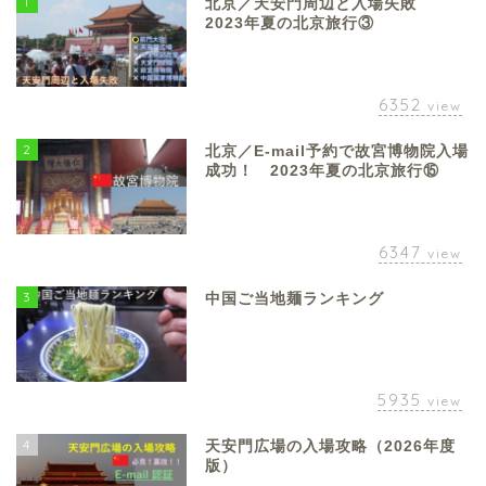
1
北京／天安門周辺と入場失敗
2023年夏の北京旅行③
6352
view
2
北京／E-mail予約で故宮博物院入場
成功！ 2023年夏の北京旅行⑮
6347
view
3
中国ご当地麺ランキング
5935
view
4
天安門広場の入場攻略（2026年度
版）