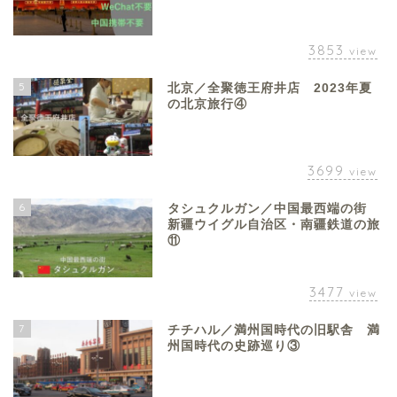
3853
view
5
北京／全聚徳王府井店 2023年夏
の北京旅行④
3699
view
6
タシュクルガン／中国最西端の街
新疆ウイグル自治区・南疆鉄道の旅
⑪
3477
view
7
チチハル／満州国時代の旧駅舎 満
州国時代の史跡巡り③