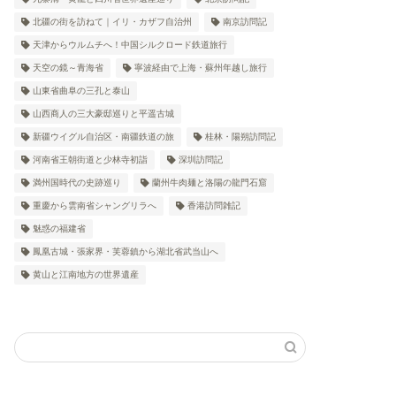
北疆の街を訪ねて｜イリ・カザフ自治州
南京訪問記
天津からウルムチへ！中国シルクロード鉄道旅行
天空の鏡～青海省
寧波経由で上海・蘇州年越し旅行
山東省曲阜の三孔と泰山
山西商人の三大豪邸巡りと平遥古城
新疆ウイグル自治区・南疆鉄道の旅
桂林・陽朔訪問記
河南省王朝街道と少林寺初詣
深圳訪問記
満州国時代の史跡巡り
蘭州牛肉麺と洛陽の龍門石窟
重慶から雲南省シャングリラへ
香港訪問雑記
魅惑の福建省
鳳凰古城・張家界・芙蓉鎮から湖北省武当山へ
黄山と江南地方の世界遺産