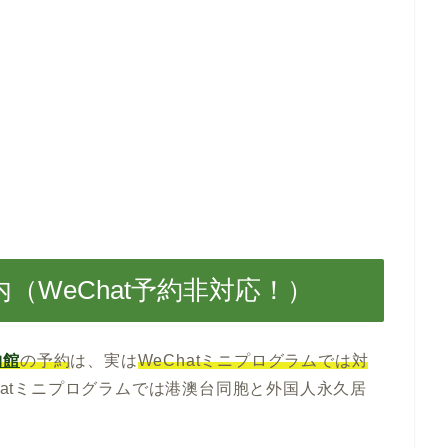
（WeChat予約非対応！）
物館
の予約
は、実は
WeChatミニプログラムでは対
Chatミニプログラムでは港澳台同胞と外国人永久居