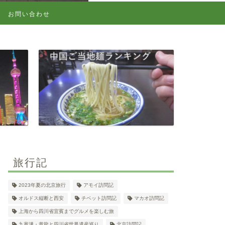
お問い合わせ
旅行記
2023年夏の北京旅行
アモイ訪問記
オルドス縦断と西安
チベット訪問記
マカオ訪問記
上海から四川省宜賓までグルメを楽しむ旅
九寨溝・黄龍と四川省世界遺産巡り
北京訪問記