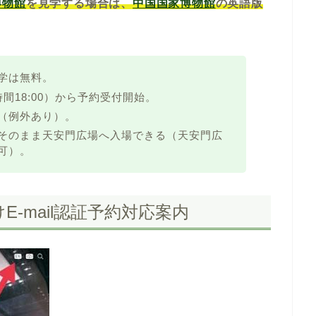
博物館
を見学する場合は、
中国国家博物館
の英語版
学は無料。
時間18:00）から予約受付開始。
（例外あり）。
そのまま天安門広場へ入場できる（天安門広
可）。
-mail認証予約対応案内