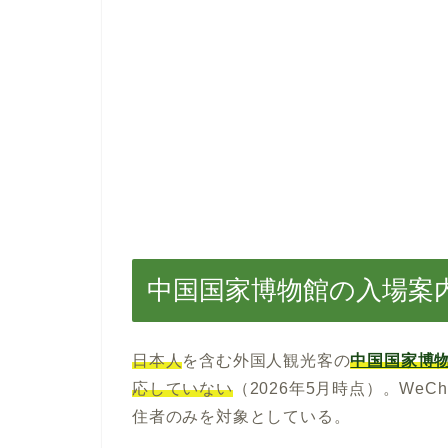
中国国家博物館の入場案内
日本人
を含む外国人観光客の
中国国家博
応していない
（2026年5月時点）。We
住者のみを対象としている。