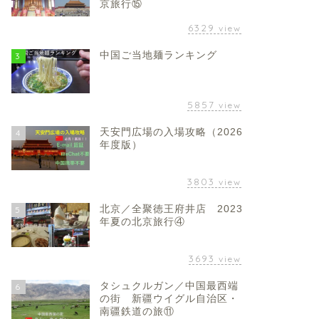
京旅行⑮
6329
view
中国ご当地麺ランキング
3
5857
view
天安門広場の入場攻略（2026
4
年度版）
3803
view
北京／全聚徳王府井店 2023
5
年夏の北京旅行④
3693
view
タシュクルガン／中国最西端
6
の街 新疆ウイグル自治区・
南疆鉄道の旅⑪