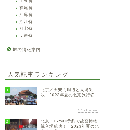
山東省
福建省
江蘇省
浙江省
河北省
安徽省
旅の情報案内
人気記事ランキング
北京／天安門周辺と入場失
1
敗 2023年夏の北京旅行③
6331
view
北京／E-mail予約で故宮博物
2
院入場成功！ 2023年夏の北