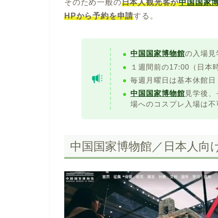
そのため一般の
日本人観光客が
中国国家
HPから予約を申請
する。
中国国家博物館
の入場見
１週間前の17:00（日本
毎週月曜日は基本休館日
中国国家博物館
見学後、
場へのコスプレ入場は不
中国国家博物館／日本人向けE