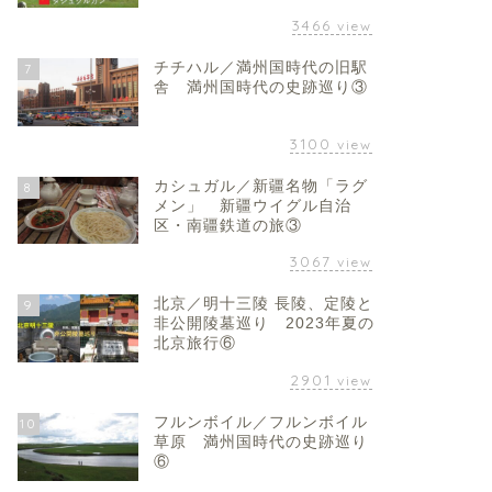
3466
view
チチハル／満州国時代の旧駅
7
舎 満州国時代の史跡巡り③
3100
view
カシュガル／新疆名物「ラグ
8
メン」 新疆ウイグル自治
区・南疆鉄道の旅③
3067
view
北京／明十三陵 長陵、定陵と
9
非公開陵墓巡り 2023年夏の
北京旅行⑥
2901
view
フルンボイル／フルンボイル
10
草原 満州国時代の史跡巡り
⑥