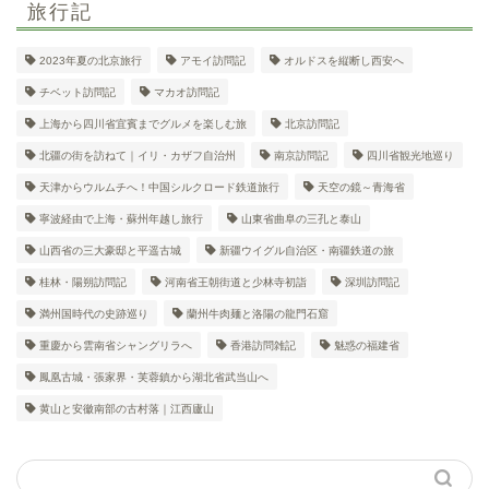
旅行記
2023年夏の北京旅行
アモイ訪問記
オルドスを縦断し西安へ
チベット訪問記
マカオ訪問記
上海から四川省宜賓までグルメを楽しむ旅
北京訪問記
北疆の街を訪ねて｜イリ・カザフ自治州
南京訪問記
四川省観光地巡り
天津からウルムチへ！中国シルクロード鉄道旅行
天空の鏡～青海省
寧波経由で上海・蘇州年越し旅行
山東省曲阜の三孔と泰山
山西省の三大豪邸と平遥古城
新疆ウイグル自治区・南疆鉄道の旅
桂林・陽朔訪問記
河南省王朝街道と少林寺初詣
深圳訪問記
満州国時代の史跡巡り
蘭州牛肉麺と洛陽の龍門石窟
重慶から雲南省シャングリラへ
香港訪問雑記
魅惑の福建省
鳳凰古城・張家界・芙蓉鎮から湖北省武当山へ
黄山と安徽南部の古村落｜江西廬山