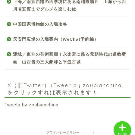
上海／南京西路の四季坊にある南翔饅頭店 上海から四
川省宜賓までグルメを楽しむ旅
中国国家博物館の入場攻略
天安門広場の入場案内（WeChat予約編）
中国お薦め観光地
運城／東方の芸術画廊！永楽宮に残る元朝時代の道教壁
画 山西省の三大豪邸と平遥古城
中国の世界遺産
中国旅行の情報案内
X（旧Twitter）↓Tweer by zoubianchina
をクリックすれば表示されます！
中国麺ランキング
Tweets by zoubianchina
プライバシーポリシー
MENU