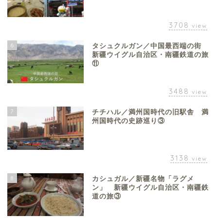
3708
view
6
タシュクルガン／中国最西端の街
新疆ウイグル自治区・南疆鉄道の旅
⑪
3488
view
7
チチハル／満州国時代の旧駅舎 満
州国時代の史跡巡り③
3138
view
8
カシュガル／新疆名物「ラグメ
ン」 新疆ウイグル自治区・南疆鉄
道の旅③