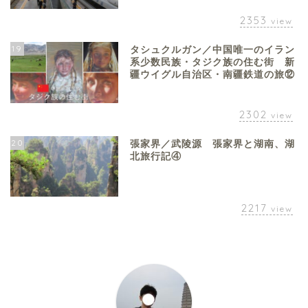
2353
view
19
タシュクルガン／中国唯一のイラン
系少数民族・タジク族の住む街 新
疆ウイグル自治区・南疆鉄道の旅⑫
2302
view
20
張家界／武陵源 張家界と湖南、湖
北旅行記④
2217
view