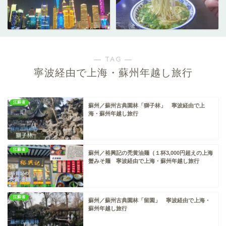
― TAG ―
寧波経由で上海・蘇州年越し旅行
江蘇省
蘇州／蘇州古典園林「獅子林」 寧波経由で上
海・蘇州年越し旅行
江蘇省
蘇州／裕興記の禿黄油麺（１杯3,000円超えの上海
蟹みそ麺 寧波経由で上海・蘇州年越し旅行
江蘇省
蘇州／蘇州古典園林「留園」 寧波経由で上海・
蘇州年越し旅行