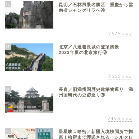
12
昆明／石林風景名勝区 重慶から雲
南省シャングリラへ④
2676
view
13
北京／八達嶺長城の登頂風景
2023年夏の北京旅行⑧
2666
view
14
長春／旧満州国歴史建築物巡り 満
州国時代の史跡巡り⑧
2498
view
15
星星峡→哈密／新疆入境検問所で拘
束！哈密まで護送される シルクロ