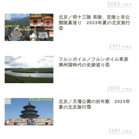
3080
view
9
北京／明十三陵 長陵、定陵と非公
開陵墓巡り 2023年夏の北京旅行
⑥
2911
view
10
フルンボイル／フルンボイル草原
満州国時代の史跡巡り⑥
2830
view
11
北京／天壇公園の祈年殿 2023年
夏の北京旅行㉖
2681
view