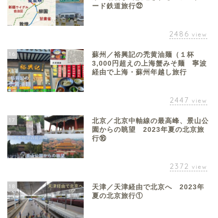
ード鉄道旅行㉒
2486
view
16
蘇州／裕興記の禿黄油麺（１杯
3,000円超えの上海蟹みそ麺 寧波
経由で上海・蘇州年越し旅行
2447
view
17
北京／北京中軸線の最高峰、景山公
園からの眺望 2023年夏の北京旅
行⑯
2372
view
18
天津／天津経由で北京へ 2023年
夏の北京旅行①