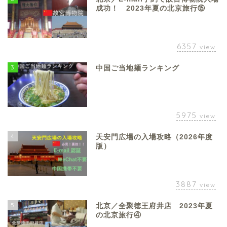
成功！ 2023年夏の北京旅行⑮
6357
view
3
中国ご当地麺ランキング
5975
view
4
天安門広場の入場攻略（2026年度
版）
3887
view
5
北京／全聚徳王府井店 2023年夏
の北京旅行④