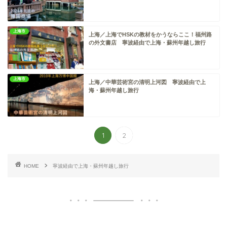
上海市
上海／上海でHSKの教材をかうならここ！福州路
の外文書店 寧波経由で上海・蘇州年越し旅行
上海市
上海／中華芸術宮の清明上河図 寧波経由で上
海・蘇州年越し旅行
1
2
HOME
寧波経由で上海・蘇州年越し旅行