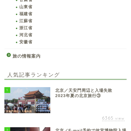
山東省
福建省
江蘇省
浙江省
河北省
安徽省
旅の情報案内
人気記事ランキング
1
北京／天安門周辺と入場失敗
2023年夏の北京旅行③
6365
view
2
北京／E-mail予約で故宮博物院入場