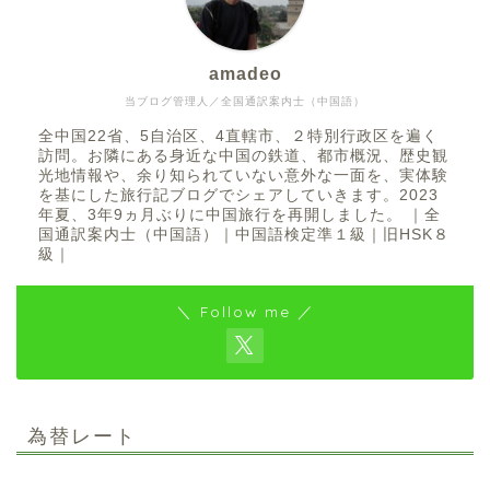
amadeo
当ブログ管理人／全国通訳案内士（中国語）
全中国22省、5自治区、4直轄市、２特別行政区を遍く
訪問。お隣にある身近な中国の鉄道、都市概況、歴史観
光地情報や、余り知られていない意外な一面を、実体験
を基にした旅行記ブログでシェアしていきます。2023
年夏、3年9ヵ月ぶりに中国旅行を再開しました。 ｜全
国通訳案内士（中国語）｜中国語検定準１級｜旧HSK８
級｜
＼ Follow me ／
為替レート