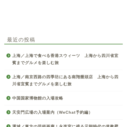
最近の投稿
上海／上海で食べる香港スウィーツ 上海から四川省宜
賓までグルメを楽しむ旅
上海／南京西路の四季坊にある南翔饅頭店 上海から四
川省宜賓までグルメを楽しむ旅
中国国家博物館の入場攻略
天安門広場の入場案内（WeChat予約編）
中国お薦め観光地
運城／東方の芸術画廊！永楽宮に残る元朝時代の道教壁