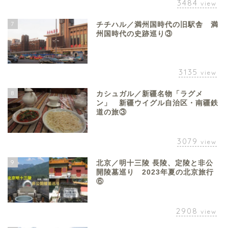
3484
view
7
チチハル／満州国時代の旧駅舎 満
州国時代の史跡巡り③
3135
view
8
カシュガル／新疆名物「ラグメ
ン」 新疆ウイグル自治区・南疆鉄
道の旅③
3079
view
9
北京／明十三陵 長陵、定陵と非公
開陵墓巡り 2023年夏の北京旅行
⑥
2908
view