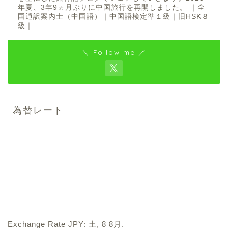
年夏、3年9ヵ月ぶりに中国旅行を再開しました。 ｜全
国通訳案内士（中国語）｜中国語検定準１級｜旧HSK８
級｜
＼ Follow me ／
為替レート
Exchange Rate
JPY
: 土, 8 8月.