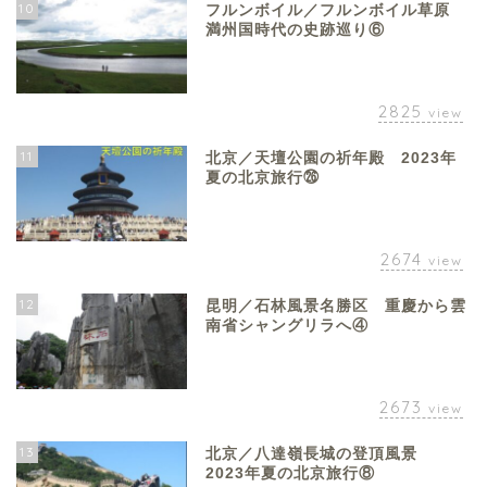
10
フルンボイル／フルンボイル草原
満州国時代の史跡巡り⑥
2825
view
11
北京／天壇公園の祈年殿 2023年
夏の北京旅行㉖
2674
view
12
昆明／石林風景名勝区 重慶から雲
南省シャングリラへ④
2673
view
13
北京／八達嶺長城の登頂風景
2023年夏の北京旅行⑧