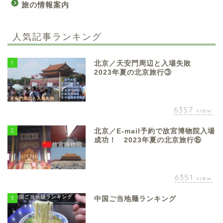
旅の情報案内
人気記事ランキング
1
北京／天安門周辺と入場失敗
2023年夏の北京旅行③
6357
view
2
北京／E-mail予約で故宮博物院入場
成功！ 2023年夏の北京旅行⑮
6351
view
3
中国ご当地麺ランキング