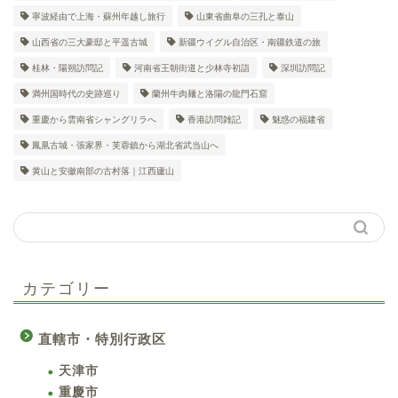
寧波経由で上海・蘇州年越し旅行
山東省曲阜の三孔と泰山
山西省の三大豪邸と平遥古城
新疆ウイグル自治区・南疆鉄道の旅
桂林・陽朔訪問記
河南省王朝街道と少林寺初詣
深圳訪問記
満州国時代の史跡巡り
蘭州牛肉麺と洛陽の龍門石窟
重慶から雲南省シャングリラへ
香港訪問雑記
魅惑の福建省
鳳凰古城・張家界・芙蓉鎮から湖北省武当山へ
黄山と安徽南部の古村落｜江西廬山
カテゴリー
直轄市・特別行政区
天津市
重慶市