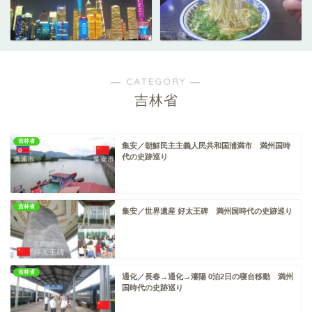
― CATEGORY ―
吉林省
吉林省
集安／朝鮮民主主義人民共和国浦満市 満州国時
代の史跡巡り
吉林省
集安／世界遺産 好太王碑 満州国時代の史跡巡り
吉林省
通化／長春→通化→瀋陽 0泊2日の寝台移動 満州
国時代の史跡巡り