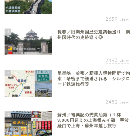
2659
view
14
長春／旧満州国歴史建築物巡り 満
州国時代の史跡巡り⑧
2493
view
15
星星峡→哈密／新疆入境検問所で拘
束！哈密まで護送される シルクロ
ード鉄道旅行㉒
2482
view
16
蘇州／裕興記の禿黄油麺（１杯
3,000円超えの上海蟹みそ麺 寧波
経由で上海・蘇州年越し旅行