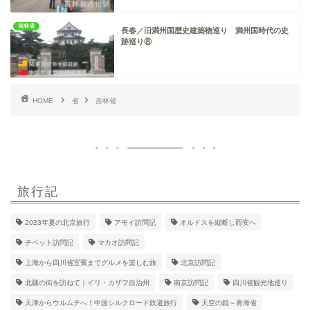
吉林省
長春／旧満州国歴史建築物巡り 満州国時代の史
跡巡り⑧
HOME
省
吉林省
旅行記
2023年夏の北京旅行
アモイ訪問記
オルドスを縦断し西安へ
チベット訪問記
マカオ訪問記
上海から四川省宜賓までグルメを楽しむ旅
北京訪問記
北疆の街を訪ねて｜イリ・カザフ自治州
南京訪問記
四川省観光地巡り
天津からウルムチへ！中国シルクロード鉄道旅行
天空の鏡～青海省