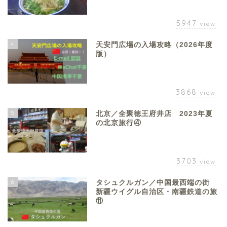
5947
view
4
天安門広場の入場攻略（2026年度
版）
3868
view
5
北京／全聚徳王府井店 2023年夏
の北京旅行④
3703
view
6
タシュクルガン／中国最西端の街
新疆ウイグル自治区・南疆鉄道の旅
⑪