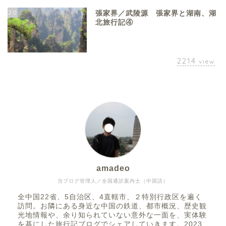
20
張家界／武陵源 張家界と湖南、湖
北旅行記④
2214
view
amadeo
当ブログ管理人／全国通訳案内士（中国語）
全中国22省、5自治区、4直轄市、２特別行政区を遍く
訪問。お隣にある身近な中国の鉄道、都市概況、歴史観
光地情報や、余り知られていない意外な一面を、実体験
を基にした旅行記ブログでシェアしていきます。2023