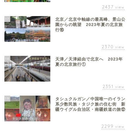
2437
view
17
北京／北京中軸線の最高峰、景山公
園からの眺望 2023年夏の北京旅
行⑯
2370
view
18
天津／天津経由で北京へ 2023年
夏の北京旅行①
2351
view
19
タシュクルガン／中国唯一のイラン
系少数民族・タジク族の住む街 新
疆ウイグル自治区・南疆鉄道の旅⑫
2299
view