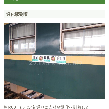
通化駅到着
朝6:08、ほぼ定刻通りに吉林省通化へ到着した。