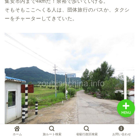
集安市内まで4kmだ！余裕で歩いていける。
そもそもここへくる人は、団体旅行のバスか、タクシ
ーをチャーターしてきていた。
中国お薦め観光地
中国の世界遺産
中国旅行の情報案内
中国麺ランキング
MENU
ホーム
旅ルート検索
省級行政区検索
お問い合わせ