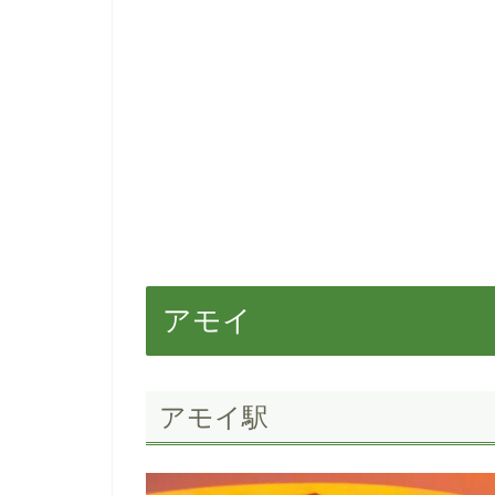
アモイ
アモイ駅