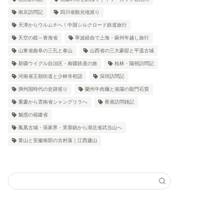
南京訪問記
四川省観光地巡り
天津からウルムチへ！中国シルクロード鉄道旅行
天空の鏡～青海省
寧波経由で上海・蘇州年越し旅行
山東省曲阜の三孔と泰山
山西省の三大豪邸と平遥古城
新疆ウイグル自治区・南疆鉄道の旅
桂林・陽朔訪問記
河南省王朝街道と少林寺初詣
深圳訪問記
満州国時代の史跡巡り
蘭州牛肉麺と洛陽の龍門石窟
重慶から雲南省シャングリラへ
香港訪問雑記
魅惑の福建省
鳳凰古城・張家界・芙蓉鎮から湖北省武当山へ
黄山と安徽南部の古村落｜江西廬山