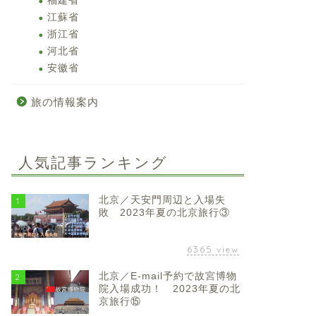
福建省
江蘇省
浙江省
河北省
安徽省
旅の情報案内
人気記事ランキング
北京／天安門周辺と入場失
1
敗 2023年夏の北京旅行③
6365
view
北京／E-mail予約で故宮博物
2
院入場成功！ 2023年夏の北
京旅行⑮