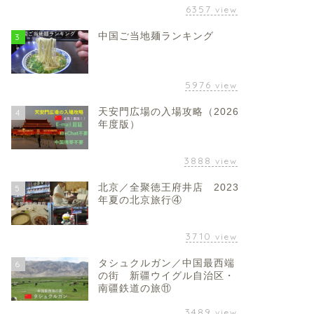
6357
view
中国ご当地麺ランキング
3
5976
view
天安門広場の入場攻略（2026
4
年度版）
3888
view
北京／全聚徳王府井店 2023
5
年夏の北京旅行④
3710
view
タシュクルガン／中国最西端
6
の街 新疆ウイグル自治区・
南疆鉄道の旅⑪
3489
view