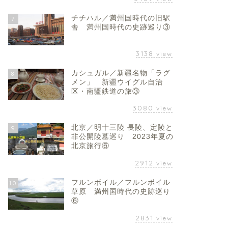
チチハル／満州国時代の旧駅
7
舎 満州国時代の史跡巡り③
3138
view
カシュガル／新疆名物「ラグ
8
メン」 新疆ウイグル自治
区・南疆鉄道の旅③
3080
view
北京／明十三陵 長陵、定陵と
9
非公開陵墓巡り 2023年夏の
北京旅行⑥
2912
view
フルンボイル／フルンボイル
10
草原 満州国時代の史跡巡り
⑥
2831
view