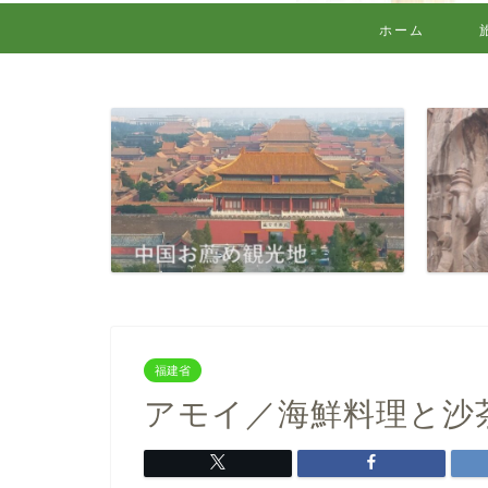
ホーム
福建省
アモイ／海鮮料理と沙