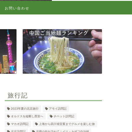
お問い合わせ
旅行記
2023年夏の北京旅行
アモイ訪問記
オルドスを縦断し西安へ
チベット訪問記
マカオ訪問記
上海から四川省宜賓までグルメを楽しむ旅
北京訪問記
北疆の街を訪ねて｜イリ・カザフ自治州