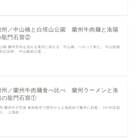
蘭州／中山橋と白塔山公園 蘭州牛肉麺と洛陽
の龍門石窟②
山橋 蘭州市内を流れる黄河に掛かる「中山橋」へやって来た。 中山鉄橋
年記念碑。 中山橋前の通 …
蘭州／蘭州牛肉麺食べ比べ 蘭州ラーメンと洛
陽の龍門石窟①
州 蘭州中川空港 春秋航空で関空から上海経由で蘭州に到着。 15:40定刻
り。 上海組 …