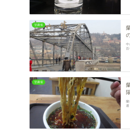
甘粛省
中
百
甘粛省
蘭
通