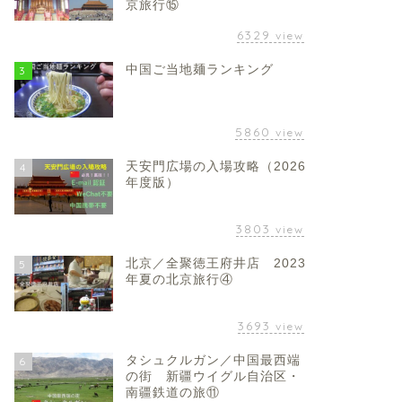
京旅行⑮
6329
view
中国ご当地麺ランキング
3
5860
view
天安門広場の入場攻略（2026
4
年度版）
3803
view
北京／全聚徳王府井店 2023
5
年夏の北京旅行④
3693
view
タシュクルガン／中国最西端
6
の街 新疆ウイグル自治区・
南疆鉄道の旅⑪