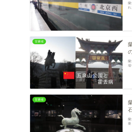
蘭
れ
甘粛省
蘭
場
甘粛省
蘭
乗