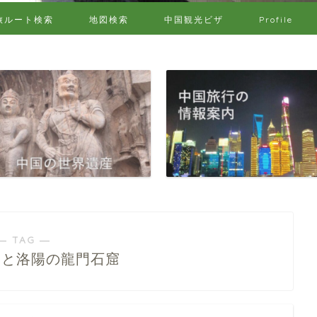
旅ルート検索
地図検索
中国観光ビザ
Profile
― TAG ―
麺と洛陽の龍門石窟