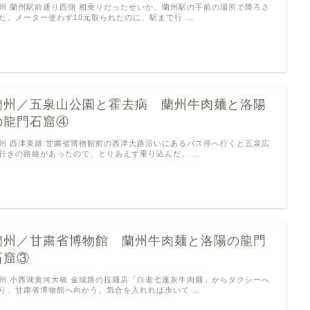
州 蘭州駅前通り西側 相乗りだったせいか、蘭州駅の手前の場所で降ろさ
た。メーター使わず10元取られたのに、駅まで行 …
蘭州／五泉山公園と霍去病 蘭州牛肉麺と洛陽
の龍門石窟④
州 西津東路 甘粛省博物館前の西津大路沿いにあるバス停へ行くと五泉広
行きの路線があったので、とりあえず乗り込んだ。 …
蘭州／甘粛省博物館 蘭州牛肉麺と洛陽の龍門
石窟③
州 小西湖黄河大橋 金城路の拉麺店「白老七蓬灰牛肉麺」からタクシーへ
り、甘粛省博物館へ向かう。気合を入れれば歩いて …