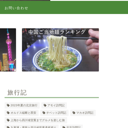
お問い合わせ
旅行記
2023年夏の北京旅行
アモイ訪問記
オルドス縦断と西安
チベット訪問記
マカオ訪問記
上海から四川省宜賓までグルメを楽しむ旅
九寨溝・黄龍と四川省世界遺産巡り
北京訪問記