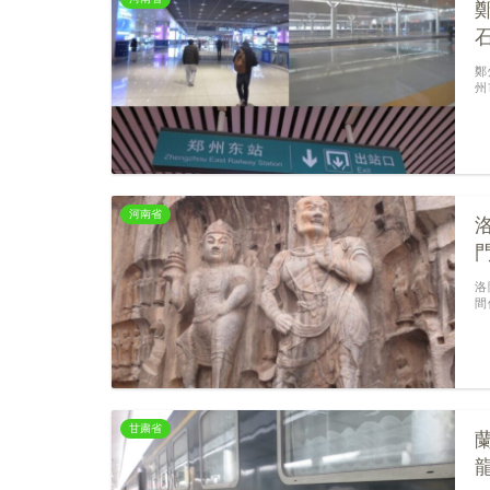
鄭
州
河南省
洛
間
甘粛省