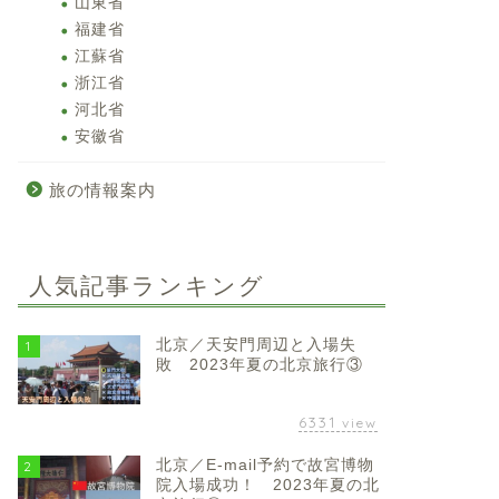
山東省
福建省
江蘇省
浙江省
河北省
安徽省
旅の情報案内
人気記事ランキング
北京／天安門周辺と入場失
1
敗 2023年夏の北京旅行③
6331
view
北京／E-mail予約で故宮博物
2
院入場成功！ 2023年夏の北