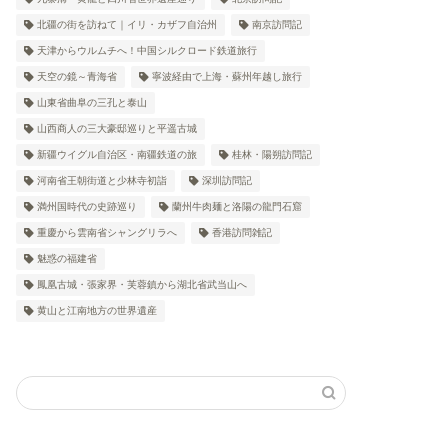
北疆の街を訪ねて｜イリ・カザフ自治州
南京訪問記
天津からウルムチへ！中国シルクロード鉄道旅行
天空の鏡～青海省
寧波経由で上海・蘇州年越し旅行
山東省曲阜の三孔と泰山
山西商人の三大豪邸巡りと平遥古城
新疆ウイグル自治区・南疆鉄道の旅
桂林・陽朔訪問記
河南省王朝街道と少林寺初詣
深圳訪問記
満州国時代の史跡巡り
蘭州牛肉麺と洛陽の龍門石窟
重慶から雲南省シャングリラへ
香港訪問雑記
魅惑の福建省
鳳凰古城・張家界・芙蓉鎮から湖北省武当山へ
黄山と江南地方の世界遺産