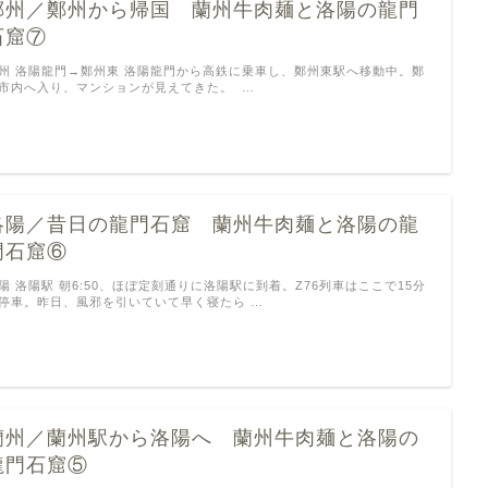
鄭州／鄭州から帰国 蘭州牛肉麺と洛陽の龍門
石窟⑦
州 洛陽龍門→鄭州東 洛陽龍門から高鉄に乗車し、鄭州東駅へ移動中。鄭
市内へ入り、マンションが見えてきた。 …
洛陽／昔日の龍門石窟 蘭州牛肉麺と洛陽の龍
門石窟⑥
陽 洛陽駅 朝6:50、ほぼ定刻通りに洛陽駅に到着。Z76列車はここで15分
停車。昨日、風邪を引いていて早く寝たら …
蘭州／蘭州駅から洛陽へ 蘭州牛肉麺と洛陽の
龍門石窟⑤