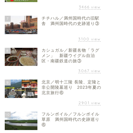
3466
view
チチハル／満州国時代の旧駅
7
舎 満州国時代の史跡巡り③
3100
view
カシュガル／新疆名物「ラグ
8
メン」 新疆ウイグル自治
区・南疆鉄道の旅③
3067
view
北京／明十三陵 長陵、定陵と
9
非公開陵墓巡り 2023年夏の
北京旅行⑥
2901
view
フルンボイル／フルンボイル
10
草原 満州国時代の史跡巡り
⑥