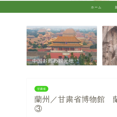
ホーム
甘粛省
蘭州／甘粛省博物館 
③