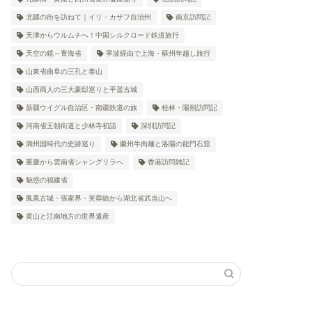
北疆の街を訪ねて｜イリ・カザフ自治州
南京訪問記
天津からウルムチへ！中国シルクロード鉄道旅行
天空の鏡～青海省
寧波経由で上海・蘇州年越し旅行
山東省曲阜の三孔と泰山
山西商人の三大豪邸巡りと平遥古城
新疆ウイグル自治区・南疆鉄道の旅
桂林・陽朔訪問記
河南省王朝街道と少林寺初詣
深圳訪問記
満州国時代の史跡巡り
蘭州牛肉麺と洛陽の龍門石窟
重慶から雲南省シャングリラへ
香港訪問雑記
魅惑の福建省
鳳凰古城・張家界・芙蓉鎮から湖北省武当山へ
黄山と江南地方の世界遺産