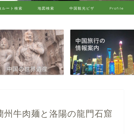
旅ルート検索
地図検索
中国観光ビザ
Profile
蘭州牛肉麺と洛陽の龍門石窟