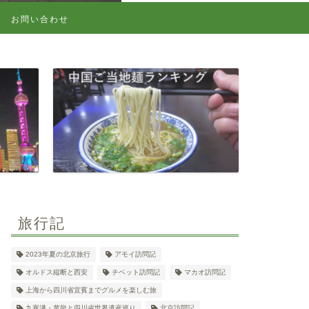
お問い合わせ
旅行記
2023年夏の北京旅行
アモイ訪問記
オルドス縦断と西安
チベット訪問記
マカオ訪問記
上海から四川省宜賓までグルメを楽しむ旅
九寨溝・黄龍と四川省世界遺産巡り
北京訪問記