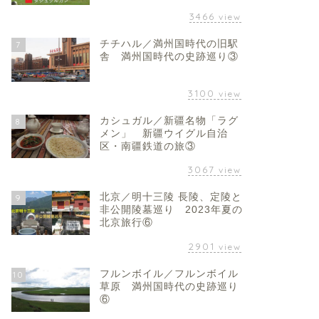
3466
view
チチハル／満州国時代の旧駅
7
舎 満州国時代の史跡巡り③
3100
view
カシュガル／新疆名物「ラグ
8
メン」 新疆ウイグル自治
区・南疆鉄道の旅③
3067
view
北京／明十三陵 長陵、定陵と
9
非公開陵墓巡り 2023年夏の
北京旅行⑥
2901
view
フルンボイル／フルンボイル
10
草原 満州国時代の史跡巡り
⑥