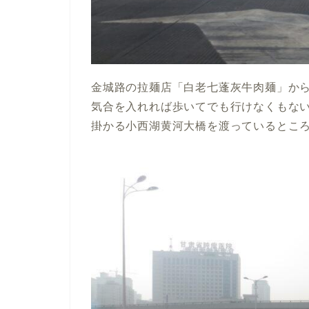
金城路の拉麺店「白老七蓬灰牛肉麺」か
気合を入れれば歩いてでも行けなくもな
掛かる小西湖黄河大橋を渡っているところ。