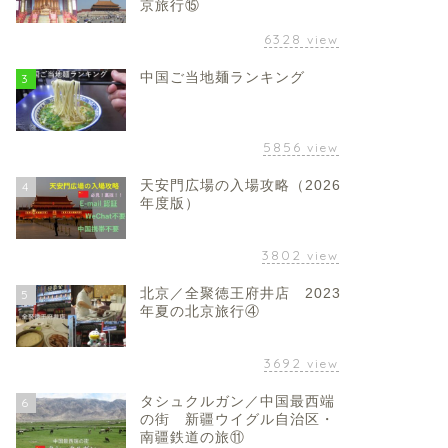
京旅行⑮
6328
view
中国ご当地麺ランキング
3
5856
view
天安門広場の入場攻略（2026
4
年度版）
3802
view
北京／全聚徳王府井店 2023
5
年夏の北京旅行④
3692
view
タシュクルガン／中国最西端
6
の街 新疆ウイグル自治区・
南疆鉄道の旅⑪