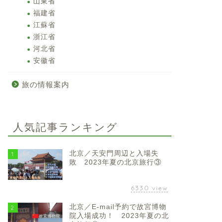
山東省
福建省
江蘇省
浙江省
河北省
安徽省
旅の情報案内
人気記事ランキング
北京／天安門周辺と入場失
1
敗 2023年夏の北京旅行③
6330
view
北京／E-mail予約で故宮博物
2
院入場成功！ 2023年夏の北