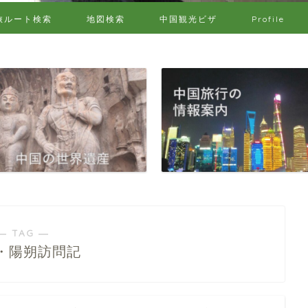
旅ルート検索
地図検索
中国観光ビザ
Profile
― TAG ―
・陽朔訪問記