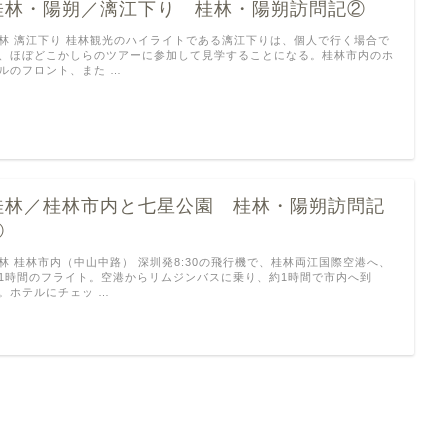
桂林・陽朔／漓江下り 桂林・陽朔訪問記②
林 漓江下り 桂林観光のハイライトである漓江下りは、個人で行く場合で
、ほぼどこかしらのツアーに参加して見学することになる。桂林市内のホ
ルのフロント、また …
桂林／桂林市内と七星公園 桂林・陽朔訪問記
①
林 桂林市内（中山中路） 深圳発8:30の飛行機で、桂林両江国際空港へ、
1時間のフライト。空港からリムジンバスに乗り、約1時間で市内へ到
。ホテルにチェッ …