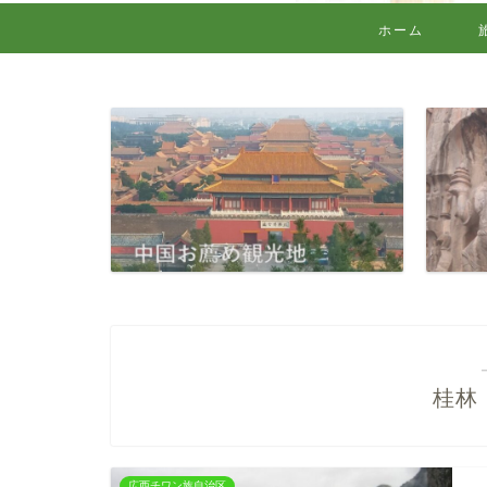
ホーム
桂林
広西チワン族自治区