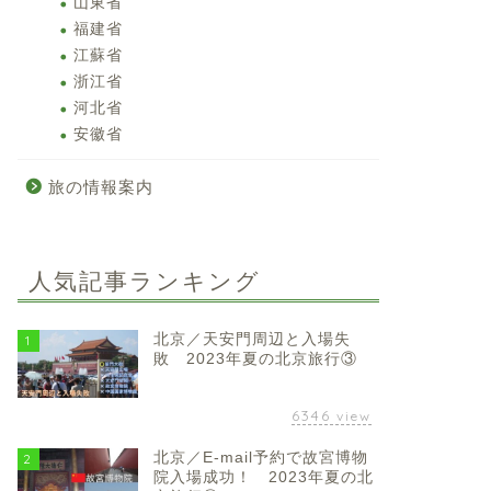
山東省
福建省
江蘇省
浙江省
河北省
安徽省
旅の情報案内
人気記事ランキング
北京／天安門周辺と入場失
1
敗 2023年夏の北京旅行③
6346
view
北京／E-mail予約で故宮博物
2
院入場成功！ 2023年夏の北