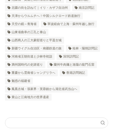
北疆の街を訪ねて｜イリ・カザフ自治州
南京訪問記
天津からウルムチへ！中国シルクロード鉄道旅行
天空の鏡～青海省
寧波経由で上海・蘇州年越し旅行
山東省曲阜の三孔と泰山
山西商人の三大豪邸巡りと平遥古城
新疆ウイグル自治区・南疆鉄道の旅
桂林・陽朔訪問記
河南省王朝街道と少林寺初詣
深圳訪問記
満州国時代の史跡巡り
蘭州牛肉麺と洛陽の龍門石窟
重慶から雲南省シャングリラへ
香港訪問雑記
魅惑の福建省
鳳凰古城・張家界・芙蓉鎮から湖北省武当山へ
黄山と江南地方の世界遺産