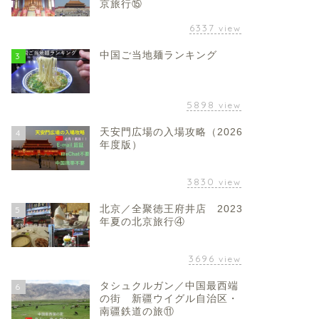
京旅行⑮
6337
view
中国ご当地麺ランキング
3
5898
view
天安門広場の入場攻略（2026
4
年度版）
3830
view
北京／全聚徳王府井店 2023
5
年夏の北京旅行④
3696
view
タシュクルガン／中国最西端
6
の街 新疆ウイグル自治区・
南疆鉄道の旅⑪