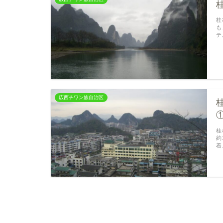
桂
も
テ
広西チワン族自治区
桂
約
着