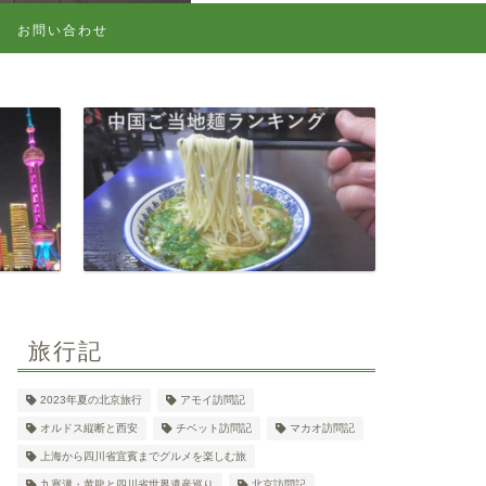
お問い合わせ
旅行記
2023年夏の北京旅行
アモイ訪問記
オルドス縦断と西安
チベット訪問記
マカオ訪問記
上海から四川省宜賓までグルメを楽しむ旅
九寨溝・黄龍と四川省世界遺産巡り
北京訪問記