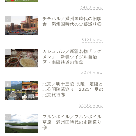
3469
view
チチハル／満州国時代の旧駅
7
舎 満州国時代の史跡巡り③
3121
view
カシュガル／新疆名物「ラグ
8
メン」 新疆ウイグル自治
区・南疆鉄道の旅③
3074
view
北京／明十三陵 長陵、定陵と
9
非公開陵墓巡り 2023年夏の
北京旅行⑥
2905
view
フルンボイル／フルンボイル
10
草原 満州国時代の史跡巡り
⑥