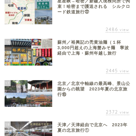
15
星星峡→哈密／新疆入境検問所で拘
束！哈密まで護送される シルクロ
ード鉄道旅行㉒
2486
view
16
蘇州／裕興記の禿黄油麺（１杯
3,000円超えの上海蟹みそ麺 寧波
経由で上海・蘇州年越し旅行
2445
view
17
北京／北京中軸線の最高峰、景山公
園からの眺望 2023年夏の北京旅
行⑯
2372
view
18
天津／天津経由で北京へ 2023年
夏の北京旅行①