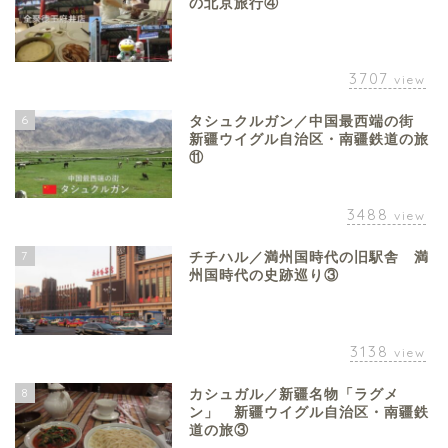
の北京旅行④
3707
view
6
タシュクルガン／中国最西端の街
新疆ウイグル自治区・南疆鉄道の旅
⑪
3488
view
7
チチハル／満州国時代の旧駅舎 満
州国時代の史跡巡り③
3138
view
8
カシュガル／新疆名物「ラグメ
ン」 新疆ウイグル自治区・南疆鉄
道の旅③