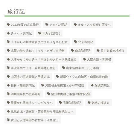
旅行記
2023年夏の北京旅行
アモイ訪問記
オルドスを縦断し西安へ
チベット訪問記
マカオ訪問記
上海から四川省宜賓までグルメを楽しむ旅
北京訪問記
北疆の街を訪ねて｜イリ・カザフ自治州
南京訪問記
四川省観光地巡り
天津からウルムチへ！中国シルクロード鉄道旅行
天空の鏡～青海省
寧波経由で上海・蘇州年越し旅行
山東省曲阜の三孔と泰山
山西省の三大豪邸と平遥古城
新疆ウイグル自治区・南疆鉄道の旅
桂林・陽朔訪問記
河南省王朝街道と少林寺初詣
深圳訪問記
満州国時代の史跡巡り
蘭州牛肉麺と洛陽の龍門石窟
重慶から雲南省シャングリラへ
香港訪問雑記
魅惑の福建省
鳳凰古城・張家界・芙蓉鎮から湖北省武当山へ
黄山と安徽南部の古村落｜江西廬山