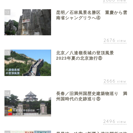
view
12
昆明／石林風景名勝区 重慶から雲
南省シャングリラへ④
2676
view
13
北京／八達嶺長城の登頂風景
2023年夏の北京旅行⑧
2666
view
14
長春／旧満州国歴史建築物巡り 満
州国時代の史跡巡り⑧
2496
view