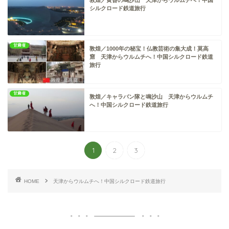
敦煌／黄昏の鳴沙山 天津からウルムチへ！中国
シルクロード鉄道旅行
甘粛省
敦煌／1000年の秘宝！仏教芸術の集大成！莫高
窟 天津からウルムチへ！中国シルクロード鉄道
旅行
甘粛省
敦煌／キャラバン隊と鳴沙山 天津からウルムチ
へ！中国シルクロード鉄道旅行
1
2
3
HOME
天津からウルムチへ！中国シルクロード鉄道旅行