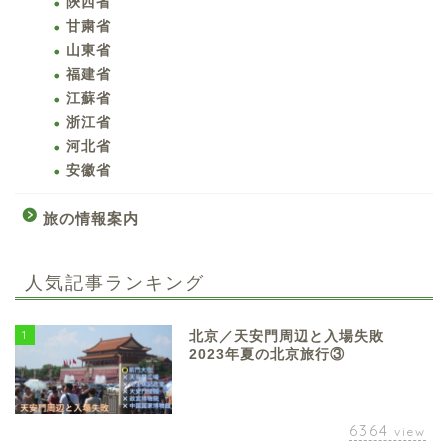
陝西省
甘粛省
山東省
福建省
江蘇省
浙江省
河北省
安徽省
旅の情報案内
人気記事ランキング
1
北京／天安門周辺と入場失敗
2023年夏の北京旅行③
6364
view