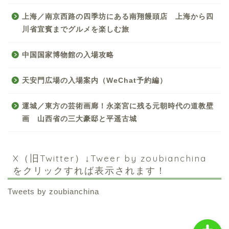
上海／南京西路の四季坊にある南翔饅頭店 上海から四
川省宜賓までグルメを楽しむ旅
中国国家博物館の入場攻略
天安門広場の入場案内（WeChat予約編）
中国お薦め観光地
運城／東方の芸術画廊！永楽宮に残る元朝時代の道教壁
画 山西省の三大豪邸と平遥古城
中国の世界遺産
中国旅行の情報案内
X（旧Twitter）↓Tweer by zoubianchina
をクリックすれば表示されます！
中国麺ランキング
Tweets by zoubianchina