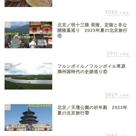
3080
view
9
北京／明十三陵 長陵、定陵と非公
開陵墓巡り 2023年夏の北京旅行
⑥
2911
view
10
フルンボイル／フルンボイル草原
満州国時代の史跡巡り⑥
2829
view
11
北京／天壇公園の祈年殿 2023年
夏の北京旅行㉖
2680