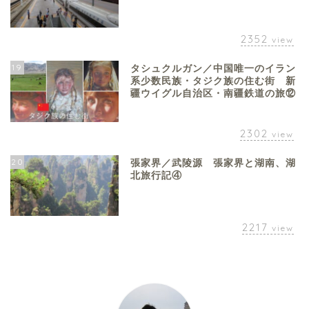
2352
view
19
タシュクルガン／中国唯一のイラン
系少数民族・タジク族の住む街 新
疆ウイグル自治区・南疆鉄道の旅⑫
2302
view
20
張家界／武陵源 張家界と湖南、湖
北旅行記④
2217
view