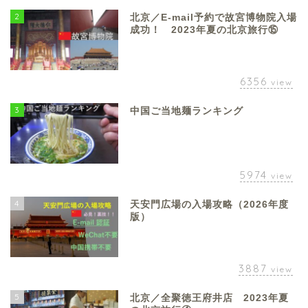
2
北京／E-mail予約で故宮博物院入場
成功！ 2023年夏の北京旅行⑮
6356
view
3
中国ご当地麺ランキング
5974
view
4
天安門広場の入場攻略（2026年度
版）
3887
view
5
北京／全聚徳王府井店 2023年夏