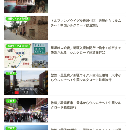
新疆ウイグル自治区
トルファン／ウイグル族居住区 天津からウルム
チへ！中国シルクロード鉄道旅行
新疆ウイグル自治区
星星峡→哈密／新疆入境検問所で拘束！哈密まで
護送される シルクロード鉄道旅行㉒
甘粛省
敦煌→星星峡／新疆ウイグル自治区越境 天津か
らウルムチへ！中国シルクロード鉄道旅行
甘粛省
敦煌／敦煌夜市 天津からウルムチへ！中国シル
クロード鉄道旅行
甘粛省