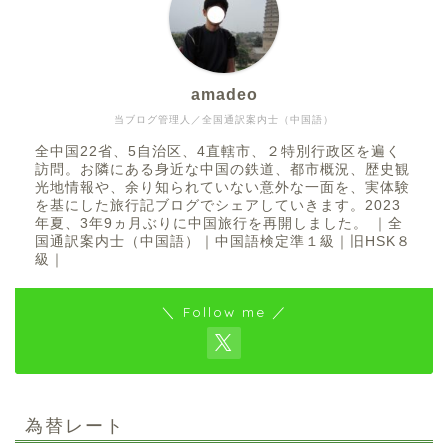
amadeo
当ブログ管理人／全国通訳案内士（中国語）
全中国22省、5自治区、4直轄市、２特別行政区を遍く
訪問。お隣にある身近な中国の鉄道、都市概況、歴史観
光地情報や、余り知られていない意外な一面を、実体験
を基にした旅行記ブログでシェアしていきます。2023
年夏、3年9ヵ月ぶりに中国旅行を再開しました。 ｜全
国通訳案内士（中国語）｜中国語検定準１級｜旧HSK８
級｜
＼ Follow me ／
為替レート