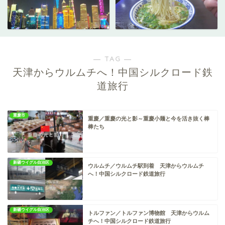
― TAG ―
天津からウルムチへ！中国シルクロード鉄
道旅行
重慶市
重慶／重慶の光と影～重慶小麺と今を活き抜く棒
棒たち
新疆ウイグル自治区
ウルムチ／ウルムチ駅到着 天津からウルムチ
へ！中国シルクロード鉄道旅行
新疆ウイグル自治区
トルファン／トルファン博物館 天津からウルム
チへ！中国シルクロード鉄道旅行