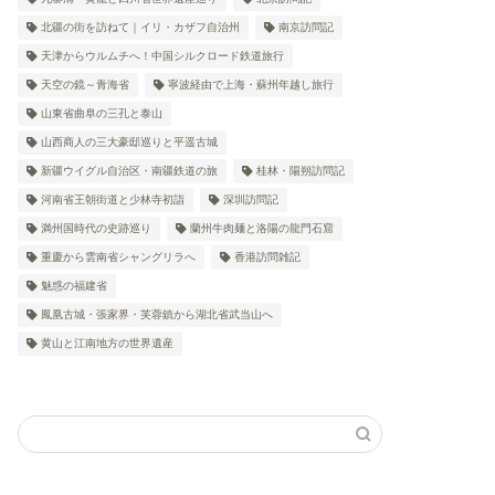
北疆の街を訪ねて｜イリ・カザフ自治州
南京訪問記
天津からウルムチへ！中国シルクロード鉄道旅行
天空の鏡～青海省
寧波経由で上海・蘇州年越し旅行
山東省曲阜の三孔と泰山
山西商人の三大豪邸巡りと平遥古城
新疆ウイグル自治区・南疆鉄道の旅
桂林・陽朔訪問記
河南省王朝街道と少林寺初詣
深圳訪問記
満州国時代の史跡巡り
蘭州牛肉麺と洛陽の龍門石窟
重慶から雲南省シャングリラへ
香港訪問雑記
魅惑の福建省
鳳凰古城・張家界・芙蓉鎮から湖北省武当山へ
黄山と江南地方の世界遺産