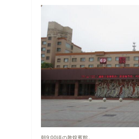
朝9:00頃の敦煌賓館。