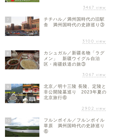
3467
view
チチハル／満州国時代の旧駅
7
舎 満州国時代の史跡巡り③
3100
view
カシュガル／新疆名物「ラグ
8
メン」 新疆ウイグル自治
区・南疆鉄道の旅③
3067
view
北京／明十三陵 長陵、定陵と
9
非公開陵墓巡り 2023年夏の
北京旅行⑥
2902
view
フルンボイル／フルンボイル
10
草原 満州国時代の史跡巡り
⑥