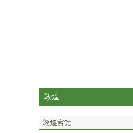
敦煌
敦煌賓館