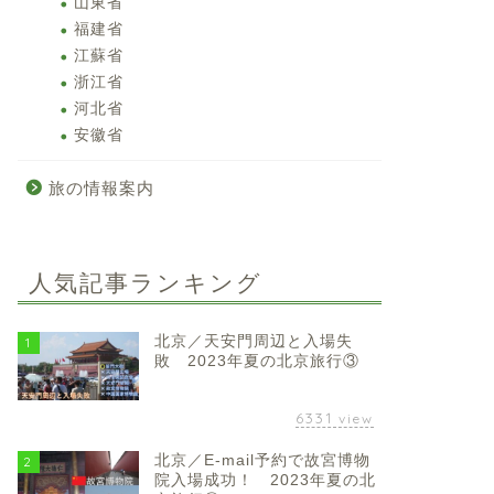
山東省
福建省
江蘇省
浙江省
河北省
安徽省
旅の情報案内
人気記事ランキング
北京／天安門周辺と入場失
1
敗 2023年夏の北京旅行③
6331
view
北京／E-mail予約で故宮博物
2
院入場成功！ 2023年夏の北