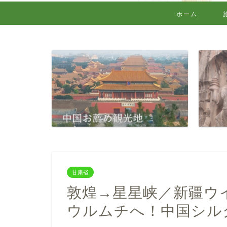
ホーム
甘粛省
敦煌→星星峡／新疆ウ
ウルムチへ！中国シル