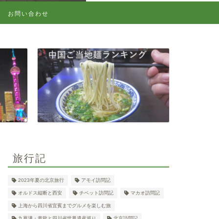
お問い合わせ
旅行記
2023年夏の北京旅行
アモイ訪問記
オルドス縦断と西安
チベット訪問記
マカオ訪問記
上海から四川省宜賓までグルメを楽しむ旅
九寨溝・黄龍と四川省世界遺産巡り
北京訪問記