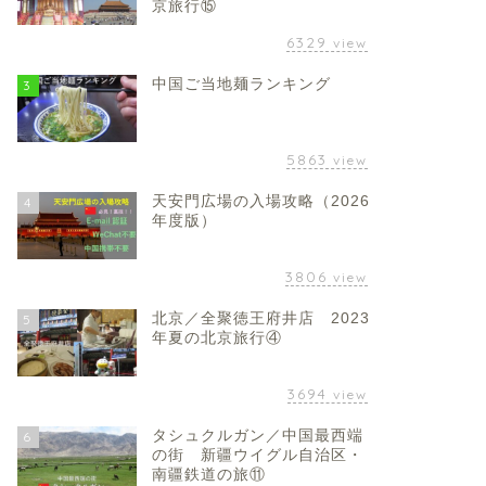
京旅行⑮
6329
view
中国ご当地麺ランキング
3
5863
view
天安門広場の入場攻略（2026
4
年度版）
3806
view
北京／全聚徳王府井店 2023
5
年夏の北京旅行④
3694
view
タシュクルガン／中国最西端
6
の街 新疆ウイグル自治区・
南疆鉄道の旅⑪