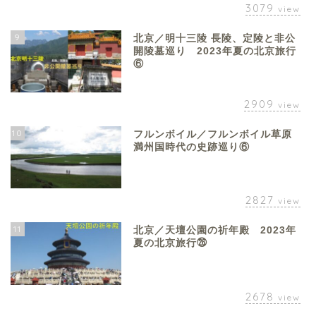
3079
view
9
北京／明十三陵 長陵、定陵と非公
開陵墓巡り 2023年夏の北京旅行
⑥
2909
view
10
フルンボイル／フルンボイル草原
満州国時代の史跡巡り⑥
2827
view
11
北京／天壇公園の祈年殿 2023年
夏の北京旅行㉖
2678
view