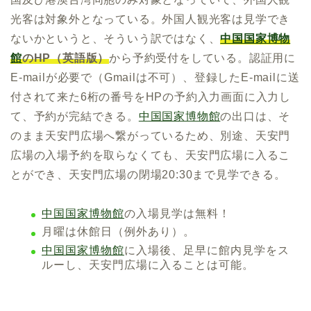
光客は対象外となっている。外国人観光客は見学でき
ないかというと、そういう訳ではなく、
中国国家博物
館
のHP（英語版）
から予約受付をしている。認証用に
E-mailが必要で（Gmailは不可）、登録したE-mailに送
付されて来た6桁の番号をHPの予約入力画面に入力し
て、予約が完結できる。
中国国家博物館
の出口は、そ
のまま天安門広場へ繋がっているため、別途、天安門
広場の入場予約を取らなくても、天安門広場に入るこ
とができ、天安門広場の閉場20:30まで見学できる。
中国国家博物館
の入場見学は無料！
月曜は休館日（例外あり）。
中国国家博物館
に入場後、足早に館内見学をス
ルーし、天安門広場に入ることは可能。