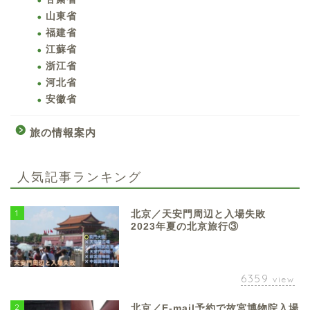
山東省
福建省
江蘇省
浙江省
河北省
安徽省
旅の情報案内
人気記事ランキング
1
北京／天安門周辺と入場失敗
2023年夏の北京旅行③
6359
view
2
北京／E-mail予約で故宮博物院入場