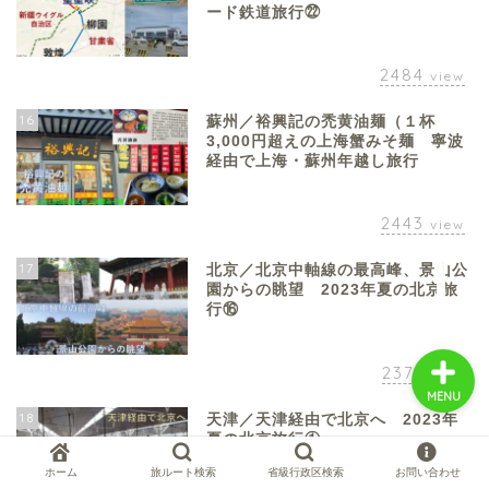
ード鉄道旅行㉒
2484
view
中国お薦め観光地
16
蘇州／裕興記の禿黄油麺（１杯
3,000円超えの上海蟹みそ麺 寧波
中国の世界遺産
経由で上海・蘇州年越し旅行
中国旅行の情報案内
2443
view
17
中国麺ランキング
北京／北京中軸線の最高峰、景山公
園からの眺望 2023年夏の北京旅
行⑯
2371
view
MENU
18
天津／天津経由で北京へ 2023年
夏の北京旅行①
ホーム
旅ルート検索
省級行政区検索
お問い合わせ