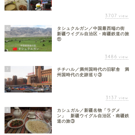
3707
view
6
タシュクルガン／中国最西端の街
新疆ウイグル自治区・南疆鉄道の旅
⑪
3486
view
7
チチハル／満州国時代の旧駅舎 満
州国時代の史跡巡り③
3137
view
8
カシュガル／新疆名物「ラグメ
ン」 新疆ウイグル自治区・南疆鉄
道の旅③