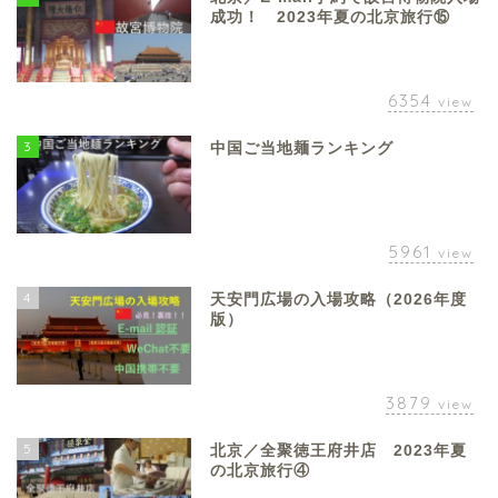
成功！ 2023年夏の北京旅行⑮
6354
view
3
中国ご当地麺ランキング
5961
view
4
天安門広場の入場攻略（2026年度
版）
3879
view
5
北京／全聚徳王府井店 2023年夏
の北京旅行④