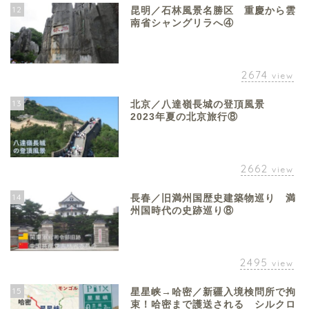
12
昆明／石林風景名勝区 重慶から雲
南省シャングリラへ④
2674
view
13
北京／八達嶺長城の登頂風景
2023年夏の北京旅行⑧
2662
view
14
長春／旧満州国歴史建築物巡り 満
州国時代の史跡巡り⑧
2495
view
15
星星峡→哈密／新疆入境検問所で拘
束！哈密まで護送される シルクロ