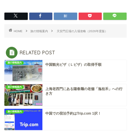
HOME
旅の情報案内
天安門広場の入場攻略（2026年度版）
RELATED POST
旅の情報案内
中国観光ビザ（Ｌビザ）の取得手順
旅の情報案内
上海老西門にある陽春麺の老舗「逸桂禾」への行
き方
旅の情報案内
中国での宿泊予約はTrip.com 1択！