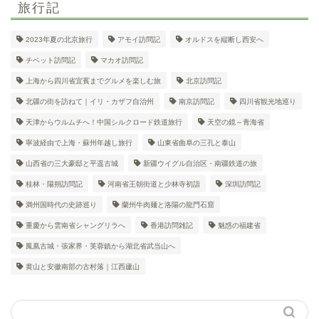
旅行記
2023年夏の北京旅行
アモイ訪問記
オルドスを縦断し西安へ
チベット訪問記
マカオ訪問記
上海から四川省宜賓までグルメを楽しむ旅
北京訪問記
北疆の街を訪ねて｜イリ・カザフ自治州
南京訪問記
四川省観光地巡り
天津からウルムチへ！中国シルクロード鉄道旅行
天空の鏡～青海省
寧波経由で上海・蘇州年越し旅行
山東省曲阜の三孔と泰山
山西省の三大豪邸と平遥古城
新疆ウイグル自治区・南疆鉄道の旅
桂林・陽朔訪問記
河南省王朝街道と少林寺初詣
深圳訪問記
満州国時代の史跡巡り
蘭州牛肉麺と洛陽の龍門石窟
重慶から雲南省シャングリラへ
香港訪問雑記
魅惑の福建省
鳳凰古城・張家界・芙蓉鎮から湖北省武当山へ
黄山と安徽南部の古村落｜江西廬山