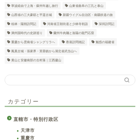
寧波経由で上海・蘇州年越し旅行
山東省曲阜の三孔と泰山
山西省の三大豪邸と平遥古城
新疆ウイグル自治区・南疆鉄道の旅
桂林・陽朔訪問記
河南省王朝街道と少林寺初詣
深圳訪問記
満州国時代の史跡巡り
蘭州牛肉麺と洛陽の龍門石窟
重慶から雲南省シャングリラへ
香港訪問雑記
魅惑の福建省
鳳凰古城・張家界・芙蓉鎮から湖北省武当山へ
黄山と安徽南部の古村落｜江西廬山
カテゴリー
直轄市・特別行政区
天津市
重慶市