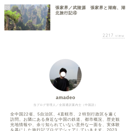
20
張家界／武陵源 張家界と湖南、湖
北旅行記④
2217
view
amadeo
当ブログ管理人／全国通訳案内士（中国語）
全中国22省、5自治区、4直轄市、２特別行政区を遍く
訪問。お隣にある身近な中国の鉄道、都市概況、歴史観
光地情報や、余り知られていない意外な一面を、実体験
を基にした旅行記ブログでシェアしていきます。2023