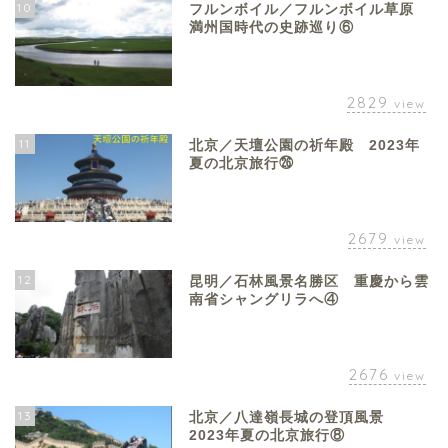
10
フルンボイル／フルンボイル草原
満州国時代の史跡巡り⑥
2829
view
11
北京／天壇公園の祈年殿 2023年
夏の北京旅行㉖
2679
view
12
昆明／石林風景名勝区 重慶から雲
南省シャングリラへ④
2676
view
13
北京／八達嶺長城の登頂風景
2023年夏の北京旅行⑧