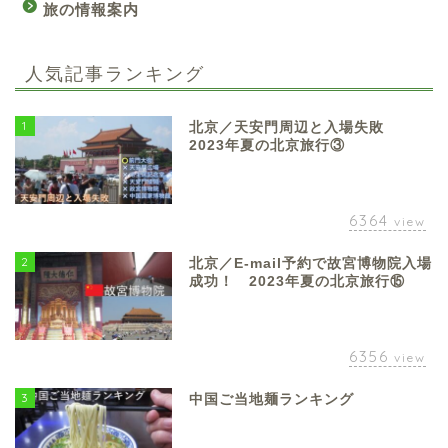
旅の情報案内
人気記事ランキング
1
北京／天安門周辺と入場失敗
2023年夏の北京旅行③
6364
view
2
北京／E-mail予約で故宮博物院入場
成功！ 2023年夏の北京旅行⑮
6356
view
3
中国ご当地麺ランキング