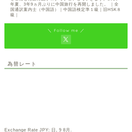
年夏、3年9ヵ月ぶりに中国旅行を再開しました。 ｜全
国通訳案内士（中国語）｜中国語検定準１級｜旧HSK８
級｜
＼ Follow me ／
為替レート
Exchange Rate
JPY
: 日, 9 8月.