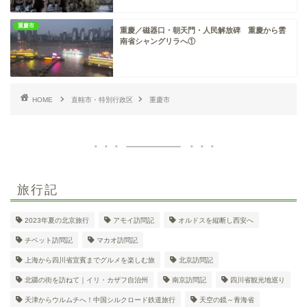
重慶市
重慶／磁器口・朝天門・人民解放碑 重慶から雲
南省シャングリラへ①
HOME
直轄市・特別行政区
重慶市
旅行記
2023年夏の北京旅行
アモイ訪問記
オルドスを縦断し西安へ
チベット訪問記
マカオ訪問記
上海から四川省宜賓までグルメを楽しむ旅
北京訪問記
北疆の街を訪ねて｜イリ・カザフ自治州
南京訪問記
四川省観光地巡り
天津からウルムチへ！中国シルクロード鉄道旅行
天空の鏡～青海省