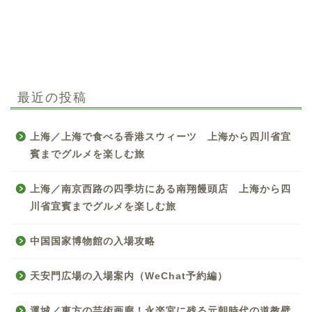
最近の投稿
上海／上海で食べる香港スウィーツ 上海から四川省宜
賓までグルメを楽しむ旅
上海／南京西路の四季坊にある南翔饅頭店 上海から四
川省宜賓までグルメを楽しむ旅
中国国家博物館の入場攻略
天安門広場の入場案内（WeChat予約編）
中国お薦め観光地
運城／東方の芸術画廊！永楽宮に残る元朝時代の道教壁