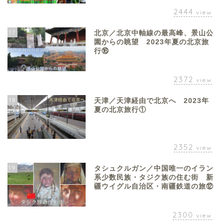
2444
view
17
北京／北京中軸線の最高峰、景山公
園からの眺望 2023年夏の北京旅
行⑯
2372
view
18
天津／天津経由で北京へ 2023年
夏の北京旅行①
2352
view
19
タシュクルガン／中国唯一のイラン
系少数民族・タジク族の住む街 新
疆ウイグル自治区・南疆鉄道の旅⑫
2300
view