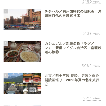
3486
view
7
チチハル／満州国時代の旧駅舎 満
州国時代の史跡巡り③
3138
view
8
カシュガル／新疆名物「ラグメ
ン」 新疆ウイグル自治区・南疆鉄
道の旅③
3080
view
9
北京／明十三陵 長陵、定陵と非公
開陵墓巡り 2023年夏の北京旅行
⑥
2911
view