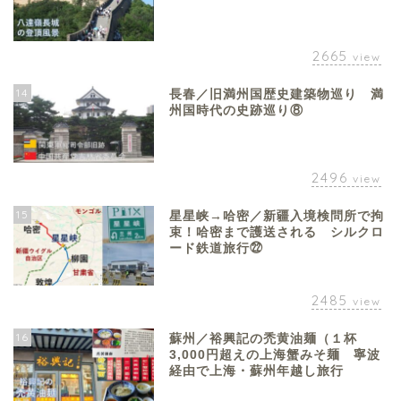
2665
view
14
長春／旧満州国歴史建築物巡り 満
州国時代の史跡巡り⑧
2496
view
15
星星峡→哈密／新疆入境検問所で拘
束！哈密まで護送される シルクロ
ード鉄道旅行㉒
2485
view
16
蘇州／裕興記の禿黄油麺（１杯
3,000円超えの上海蟹みそ麺 寧波
経由で上海・蘇州年越し旅行