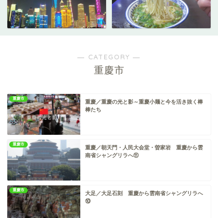
― CATEGORY ―
重慶市
重慶市
重慶／重慶の光と影～重慶小麺と今を活き抜く棒
棒たち
重慶市
重慶／朝天門・人民大会堂・曽家岩 重慶から雲
南省シャングリラへ⑪
重慶市
大足／大足石刻 重慶から雲南省シャングリラへ
⑩