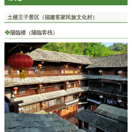
土楼王子景区（福建客家民族文化村）
陽臨楼（陽臨客桟）