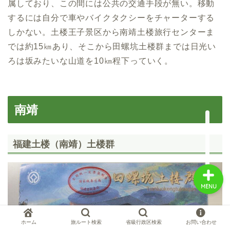
属しており、この間には公共の交通手段が無い。移動
するには自分で車やバイクタクシーをチャーターする
しかない。土楼王子景区から南靖土楼旅行センターま
中国お薦め観光地
では約15㎞あり、そこから田螺坑土楼群までは日光い
ろは坂みたいな山道を10㎞程下っていく。
中国の世界遺産
中国旅行の情報案内
南靖
中国麺ランキング
福建土楼（南靖）土楼群
MENU
ホーム
旅ルート検索
省級行政区検索
お問い合わせ