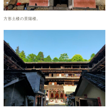
方形土楼の景陽楼。