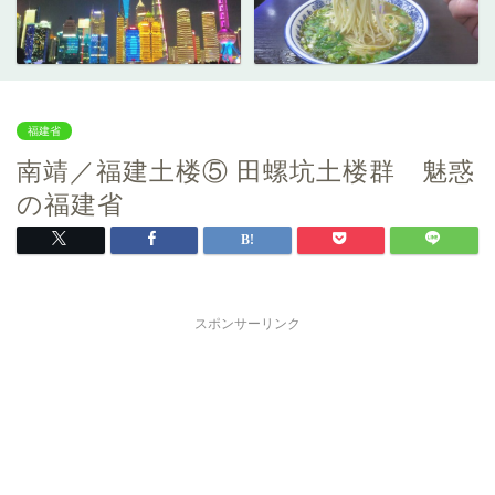
福建省
南靖／福建土楼⑤ 田螺坑土楼群 魅惑
の福建省
スポンサーリンク