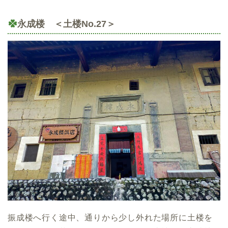
永成楼 ＜土楼No.27＞
振成楼へ行く途中、通りから少し外れた場所に土楼を