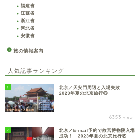
福建省
江蘇省
浙江省
河北省
安徽省
旅の情報案内
人気記事ランキング
1
北京／天安門周辺と入場失敗
2023年夏の北京旅行③
6353
view
2
北京／E-mail予約で故宮博物院入場
成功！ 2023年夏の北京旅行⑮