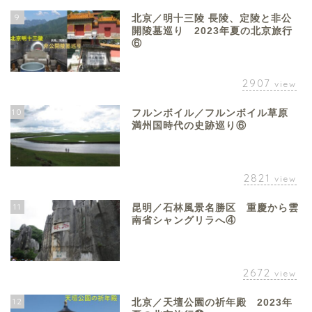
9
北京／明十三陵 長陵、定陵と非公
開陵墓巡り 2023年夏の北京旅行
⑥
2907
view
10
フルンボイル／フルンボイル草原
満州国時代の史跡巡り⑥
2821
view
11
昆明／石林風景名勝区 重慶から雲
南省シャングリラへ④
2672
view
12
北京／天壇公園の祈年殿 2023年