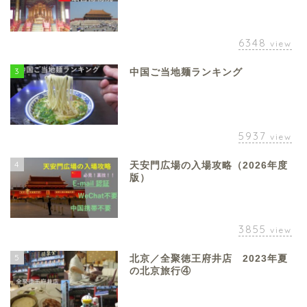
6348
view
3
中国ご当地麺ランキング
5937
view
4
天安門広場の入場攻略（2026年度
版）
3855
view
5
北京／全聚徳王府井店 2023年夏
の北京旅行④