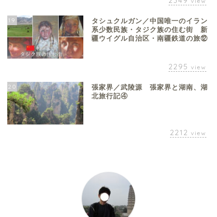
2349
view
19
タシュクルガン／中国唯一のイラン
系少数民族・タジク族の住む街 新
疆ウイグル自治区・南疆鉄道の旅⑫
2295
view
20
張家界／武陵源 張家界と湖南、湖
北旅行記④
2212
view