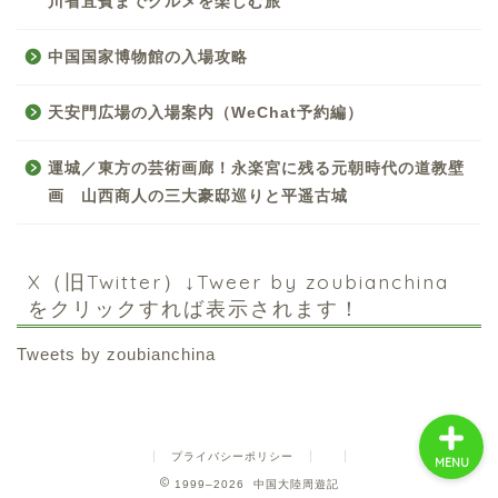
川省宜賓までグルメを楽しむ旅
中国国家博物館の入場攻略
天安門広場の入場案内（WeChat予約編）
中国お薦め観光地
運城／東方の芸術画廊！永楽宮に残る元朝時代の道教壁
画 山西商人の三大豪邸巡りと平遥古城
中国の世界遺産
中国旅行の情報案内
X（旧Twitter）↓Tweer by zoubianchina
をクリックすれば表示されます！
中国麺ランキング
Tweets by zoubianchina
プライバシーポリシー
MENU
1999–2026 中国大陸周遊記