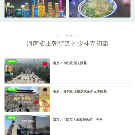
― TAG ―
河南省王朝街道と少林寺初詣
江蘇省
南京／中山陵 孫文陵墓
江蘇省
南京／明孝陵 太祖洪武帝朱元璋陵墓
江蘇省
南京／「南京大虐殺記念館」見学