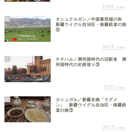
3700
view
6
タシュクルガン／中国最西端の街
新疆ウイグル自治区・南疆鉄道の旅
⑪
3478
view
7
チチハル／満州国時代の旧駅舎 満
州国時代の史跡巡り③
3131
view
8
カシュガル／新疆名物「ラグメ
ン」 新疆ウイグル自治区・南疆鉄
道の旅③
3077
view