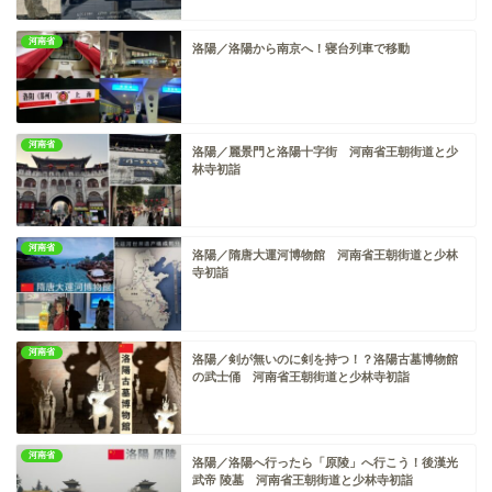
河南省
洛陽／洛陽から南京へ！寝台列車で移動
河南省
洛陽／麗景門と洛陽十字街 河南省王朝街道と少
林寺初詣
河南省
洛陽／隋唐大運河博物館 河南省王朝街道と少林
寺初詣
河南省
洛陽／剣が無いのに剣を持つ！？洛陽古墓博物館
の武士俑 河南省王朝街道と少林寺初詣
河南省
洛陽／洛陽へ行ったら「原陵」へ行こう！後漢光
武帝 陵墓 河南省王朝街道と少林寺初詣