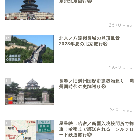
夏の北京旅行㉖
2670
view
13
北京／八達嶺長城の登頂風景
2023年夏の北京旅行⑧
2652
view
14
長春／旧満州国歴史建築物巡り 満
州国時代の史跡巡り⑧
2491
view
15
星星峡→哈密／新疆入境検問所で拘
束！哈密まで護送される シルクロ
ード鉄道旅行㉒