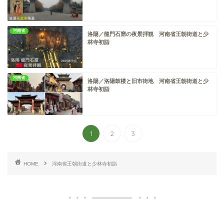
河南省
洛陽／龍門石窟の夜景拝観 河南省王朝街道と少
林寺初詣
河南省
洛陽／洛陽鼓楼と旧市街地 河南省王朝街道と少
林寺初詣
1
2
3
HOME
河南省王朝街道と少林寺初詣