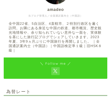
amadeo
当ブログ管理人／全国通訳案内士（中国語）
全中国22省、5自治区、4直轄市、２特別行政区を遍く
訪問。お隣にある身近な中国の鉄道、都市概況、歴史観
光地情報や、余り知られていない意外な一面を、実体験
を基にした旅行記ブログでシェアしていきます。2023
年夏、3年9ヵ月ぶりに中国旅行を再開しました。 ｜全
国通訳案内士（中国語）｜中国語検定準１級｜旧HSK８
級｜
＼ Follow me ／
為替レート