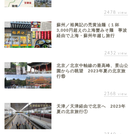
2478
view
16
蘇州／裕興記の禿黄油麺（１杯
3,000円超えの上海蟹みそ麺 寧波
経由で上海・蘇州年越し旅行
2432
view
17
北京／北京中軸線の最高峰、景山公
園からの眺望 2023年夏の北京旅
行⑯
2368
view
18
天津／天津経由で北京へ 2023年
夏の北京旅行①