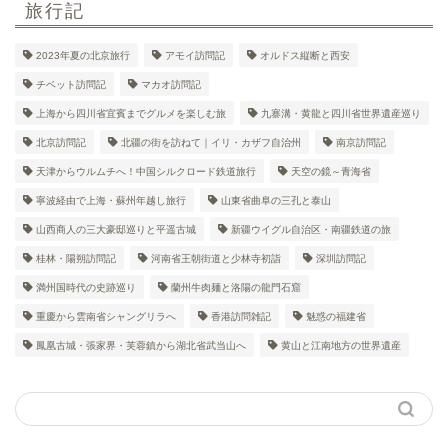
旅行記
2023年夏の北京旅行
アモイ訪問記
オルドス縦断と西安
チベット訪問記
マカオ訪問記
上海から四川省宜賓までグルメを楽しむ旅
九寨溝・黄龍と四川省世界遺産巡り
北京訪問記
北疆の街を訪ねて｜イリ・カザフ自治州
南京訪問記
天津からウルムチへ！中国シルクロード鉄道旅行
天空の鏡～青海省
寧波経由で上海・蘇州年越し旅行
山東省曲阜の三孔と泰山
山西商人の三大豪邸巡りと平遥古城
新疆ウイグル自治区・南疆鉄道の旅
桂林・陽朔訪問記
河南省王朝街道と少林寺初詣
深圳訪問記
満州国時代の史跡巡り
蘭州牛肉麺と洛陽の龍門石窟
重慶から雲南省シャングリラへ
香港訪問雑記
魅惑の福建省
鳳凰古城・張家界・芙蓉鎮から湖北省武当山へ
黄山と江南地方の世界遺産