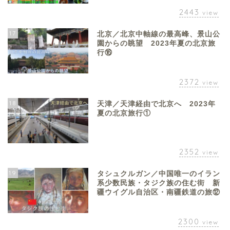
2443
view
17
北京／北京中軸線の最高峰、景山公
園からの眺望 2023年夏の北京旅
行⑯
2372
view
18
天津／天津経由で北京へ 2023年
夏の北京旅行①
2352
view
19
タシュクルガン／中国唯一のイラン
系少数民族・タジク族の住む街 新
疆ウイグル自治区・南疆鉄道の旅⑫
2300
view