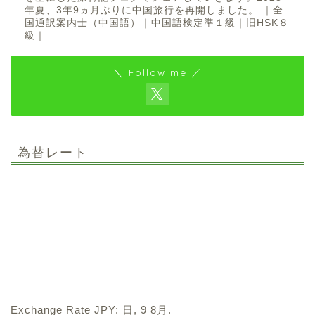
年夏、3年9ヵ月ぶりに中国旅行を再開しました。 ｜全
国通訳案内士（中国語）｜中国語検定準１級｜旧HSK８
級｜
＼ Follow me ／
為替レート
Exchange Rate
JPY
: 日, 9 8月.