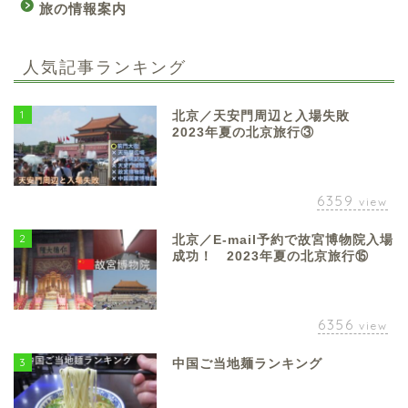
旅の情報案内
人気記事ランキング
1
北京／天安門周辺と入場失敗
2023年夏の北京旅行③
6359
view
2
北京／E-mail予約で故宮博物院入場
成功！ 2023年夏の北京旅行⑮
6356
view
3
中国ご当地麺ランキング