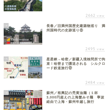
2662
view
14
長春／旧満州国歴史建築物巡り 満
州国時代の史跡巡り⑧
2495
view
15
星星峡→哈密／新疆入境検問所で拘
束！哈密まで護送される シルクロ
ード鉄道旅行㉒
2484
view
16
蘇州／裕興記の禿黄油麺（１杯
3,000円超えの上海蟹みそ麺 寧波
経由で上海・蘇州年越し旅行