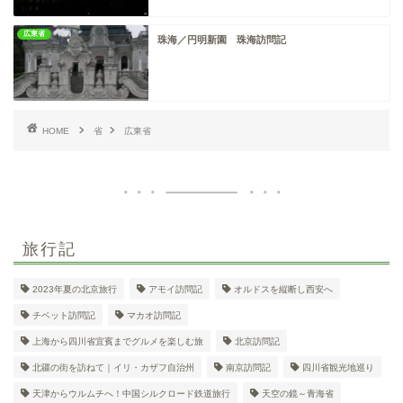
広東省
珠海／円明新園 珠海訪問記
HOME
省
広東省
旅行記
2023年夏の北京旅行
アモイ訪問記
オルドスを縦断し西安へ
チベット訪問記
マカオ訪問記
上海から四川省宜賓までグルメを楽しむ旅
北京訪問記
北疆の街を訪ねて｜イリ・カザフ自治州
南京訪問記
四川省観光地巡り
天津からウルムチへ！中国シルクロード鉄道旅行
天空の鏡～青海省