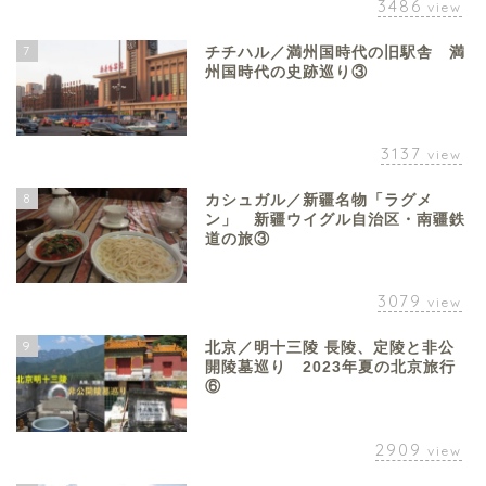
3486
view
7
チチハル／満州国時代の旧駅舎 満
州国時代の史跡巡り③
3137
view
8
カシュガル／新疆名物「ラグメ
ン」 新疆ウイグル自治区・南疆鉄
道の旅③
3079
view
9
北京／明十三陵 長陵、定陵と非公
開陵墓巡り 2023年夏の北京旅行
⑥
2909
view