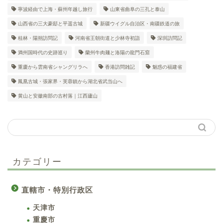
寧波経由で上海・蘇州年越し旅行
山東省曲阜の三孔と泰山
山西省の三大豪邸と平遥古城
新疆ウイグル自治区・南疆鉄道の旅
桂林・陽朔訪問記
河南省王朝街道と少林寺初詣
深圳訪問記
満州国時代の史跡巡り
蘭州牛肉麺と洛陽の龍門石窟
重慶から雲南省シャングリラへ
香港訪問雑記
魅惑の福建省
鳳凰古城・張家界・芙蓉鎮から湖北省武当山へ
黄山と安徽南部の古村落｜江西廬山
カテゴリー
直轄市・特別行政区
天津市
重慶市