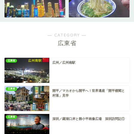
― CATEGORY ―
広東省
広東省
広州／広州南駅
広東省
開平／マカオから開平へ！世界遺産「開平楼閣と
村落」見学
広東省
深圳／羅湖口岸と鄧小平画像広場 深圳訪問記①