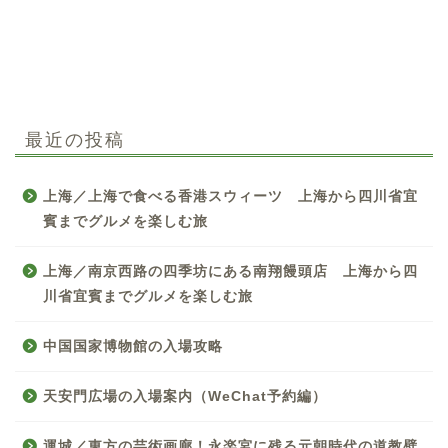
最近の投稿
上海／上海で食べる香港スウィーツ 上海から四川省宜
賓までグルメを楽しむ旅
上海／南京西路の四季坊にある南翔饅頭店 上海から四
川省宜賓までグルメを楽しむ旅
中国国家博物館の入場攻略
天安門広場の入場案内（WeChat予約編）
中国お薦め観光地
運城／東方の芸術画廊！永楽宮に残る元朝時代の道教壁