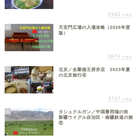
5962
view
4
天安門広場の入場攻略（2026年度
版）
3879
view
5
北京／全聚徳王府井店 2023年夏
の北京旅行④
3707
view
6
タシュクルガン／中国最西端の街
新疆ウイグル自治区・南疆鉄道の旅
⑪