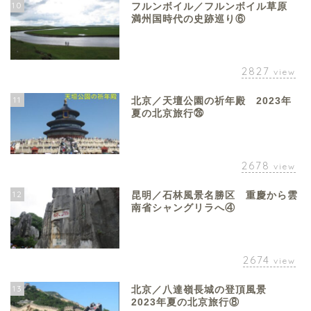
10
フルンボイル／フルンボイル草原
満州国時代の史跡巡り⑥
2827
view
11
北京／天壇公園の祈年殿 2023年
夏の北京旅行㉖
2678
view
12
昆明／石林風景名勝区 重慶から雲
南省シャングリラへ④
2674
view
13
北京／八達嶺長城の登頂風景
2023年夏の北京旅行⑧