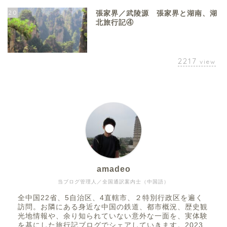
20
張家界／武陵源 張家界と湖南、湖
北旅行記④
2217
view
amadeo
当ブログ管理人／全国通訳案内士（中国語）
全中国22省、5自治区、4直轄市、２特別行政区を遍く
訪問。お隣にある身近な中国の鉄道、都市概況、歴史観
光地情報や、余り知られていない意外な一面を、実体験
を基にした旅行記ブログでシェアしていきます。2023