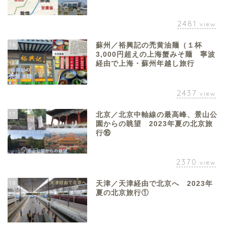
2481
view
16
蘇州／裕興記の禿黄油麺（１杯
3,000円超えの上海蟹みそ麺 寧波
経由で上海・蘇州年越し旅行
2437
view
17
北京／北京中軸線の最高峰、景山公
園からの眺望 2023年夏の北京旅
行⑯
2370
view
18
天津／天津経由で北京へ 2023年
夏の北京旅行①