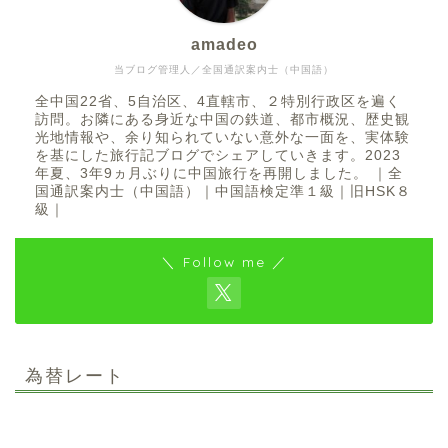
amadeo
当ブログ管理人／全国通訳案内士（中国語）
全中国22省、5自治区、4直轄市、２特別行政区を遍く
訪問。お隣にある身近な中国の鉄道、都市概況、歴史観
光地情報や、余り知られていない意外な一面を、実体験
を基にした旅行記ブログでシェアしていきます。2023
年夏、3年9ヵ月ぶりに中国旅行を再開しました。 ｜全
国通訳案内士（中国語）｜中国語検定準１級｜旧HSK８
級｜
＼ Follow me ／
為替レート