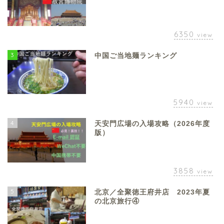
6350
view
3
中国ご当地麺ランキング
5940
view
4
天安門広場の入場攻略（2026年度
版）
3858
view
5
北京／全聚徳王府井店 2023年夏
の北京旅行④