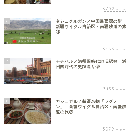
3702
view
6
タシュクルガン／中国最西端の街
新疆ウイグル自治区・南疆鉄道の旅
⑪
3483
view
7
チチハル／満州国時代の旧駅舎 満
州国時代の史跡巡り③
3135
view
8
カシュガル／新疆名物「ラグメ
ン」 新疆ウイグル自治区・南疆鉄
道の旅③
3079
view