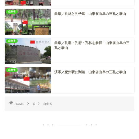
山東省
曲阜／孔林と孔子墓 山東省曲阜の三孔と泰山
山東省
曲阜／孔廟・孔府・孔林を参拝 山東省曲阜の三
孔と泰山
山東省
済寧／兗州駅に到着 山東省曲阜の三孔と泰山
HOME
省
山東省