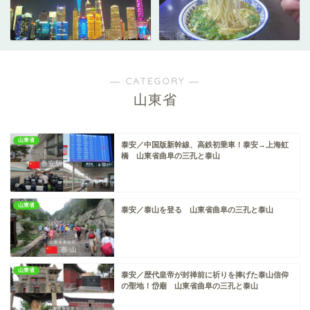
― CATEGORY ―
山東省
山東省
泰安／中国版新幹線、高鉄初乗車！泰安→上海虹
橋 山東省曲阜の三孔と泰山
山東省
泰安／泰山を登る 山東省曲阜の三孔と泰山
山東省
泰安／歴代皇帝が封禅前に祈りを捧げた泰山信仰
の聖地！岱廟 山東省曲阜の三孔と泰山