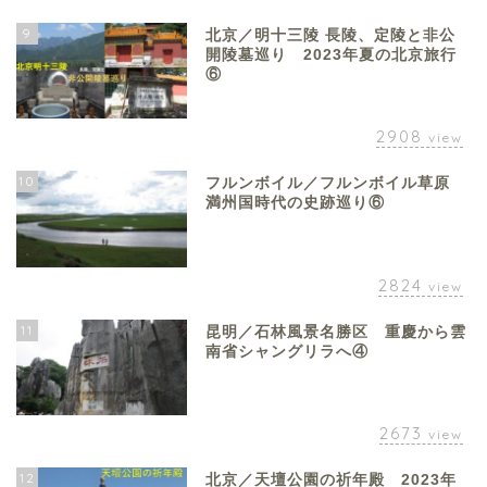
9
北京／明十三陵 長陵、定陵と非公
開陵墓巡り 2023年夏の北京旅行
⑥
2908
view
10
フルンボイル／フルンボイル草原
満州国時代の史跡巡り⑥
2824
view
11
昆明／石林風景名勝区 重慶から雲
南省シャングリラへ④
2673
view
12
北京／天壇公園の祈年殿 2023年