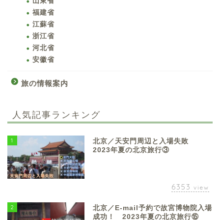
山東省
福建省
江蘇省
浙江省
河北省
安徽省
旅の情報案内
人気記事ランキング
1
北京／天安門周辺と入場失敗
2023年夏の北京旅行③
6353
view
2
北京／E-mail予約で故宮博物院入場
成功！ 2023年夏の北京旅行⑮