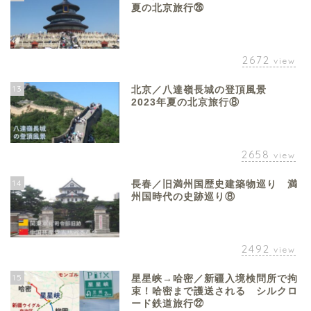
夏の北京旅行㉖
2672
view
13
北京／八達嶺長城の登頂風景
2023年夏の北京旅行⑧
2658
view
14
長春／旧満州国歴史建築物巡り 満
州国時代の史跡巡り⑧
2492
view
15
星星峡→哈密／新疆入境検問所で拘
束！哈密まで護送される シルクロ
ード鉄道旅行㉒