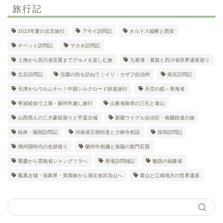
旅行記
2023年夏の北京旅行
アモイ訪問記
オルドス縦断と西安
チベット訪問記
マカオ訪問記
上海から四川省宜賓までグルメを楽しむ旅
九寨溝・黄龍と四川省世界遺産巡り
北京訪問記
北疆の街を訪ねて｜イリ・カザフ自治州
南京訪問記
天津からウルムチへ！中国シルクロード鉄道旅行
天空の鏡～青海省
寧波経由で上海・蘇州年越し旅行
山東省曲阜の三孔と泰山
山西商人の三大豪邸巡りと平遥古城
新疆ウイグル自治区・南疆鉄道の旅
桂林・陽朔訪問記
河南省王朝街道と少林寺初詣
深圳訪問記
満州国時代の史跡巡り
蘭州牛肉麺と洛陽の龍門石窟
重慶から雲南省シャングリラへ
香港訪問雑記
魅惑の福建省
鳳凰古城・張家界・芙蓉鎮から湖北省武当山へ
黄山と江南地方の世界遺産