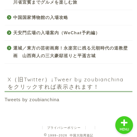
川省宜賓までグルメを楽しむ旅
中国国家博物館の入場攻略
天安門広場の入場案内（WeChat予約編）
中国お薦め観光地
運城／東方の芸術画廊！永楽宮に残る元朝時代の道教壁
画 山西商人の三大豪邸巡りと平遥古城
中国の世界遺産
中国旅行の情報案内
X（旧Twitter）↓Tweer by zoubianchina
をクリックすれば表示されます！
中国麺ランキング
Tweets by zoubianchina
プライバシーポリシー
MENU
1999–2026 中国大陸周遊記