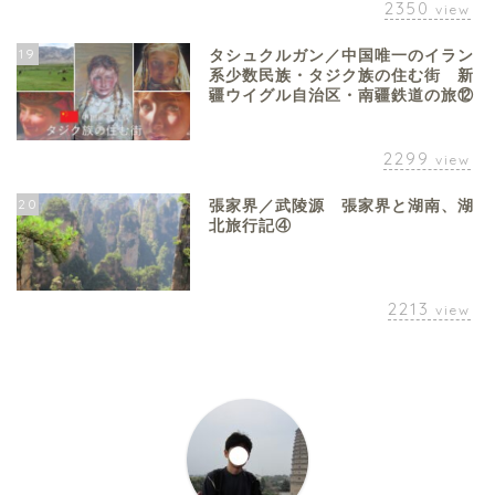
2350
view
19
タシュクルガン／中国唯一のイラン
系少数民族・タジク族の住む街 新
疆ウイグル自治区・南疆鉄道の旅⑫
2299
view
20
張家界／武陵源 張家界と湖南、湖
北旅行記④
2213
view