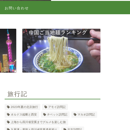
お問い合わせ
旅行記
2023年夏の北京旅行
アモイ訪問記
オルドス縦断と西安
チベット訪問記
マカオ訪問記
上海から四川省宜賓までグルメを楽しむ旅
九寨溝・黄龍と四川省世界遺産巡り
北京訪問記