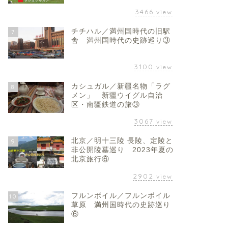
3466
view
チチハル／満州国時代の旧駅
7
舎 満州国時代の史跡巡り③
3100
view
カシュガル／新疆名物「ラグ
8
メン」 新疆ウイグル自治
区・南疆鉄道の旅③
3067
view
北京／明十三陵 長陵、定陵と
9
非公開陵墓巡り 2023年夏の
北京旅行⑥
2902
view
フルンボイル／フルンボイル
10
草原 満州国時代の史跡巡り
⑥