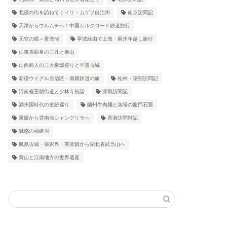
北疆の街を訪ねて｜イリ・カザフ自治州
南京訪問記
天津からウルムチへ！中国シルクロード鉄道旅行
天空の鏡～青海省
寧波経由で上海・蘇州年越し旅行
山東省曲阜の三孔と泰山
山西商人の三大豪邸巡りと平遥古城
新疆ウイグル自治区・南疆鉄道の旅
桂林・陽朔訪問記
河南省王朝街道と少林寺初詣
深圳訪問記
満州国時代の史跡巡り
蘭州牛肉麺と洛陽の龍門石窟
重慶から雲南省シャングリラへ
香港訪問雑記
魅惑の福建省
鳳凰古城・張家界・芙蓉鎮から湖北省武当山へ
黄山と江南地方の世界遺産