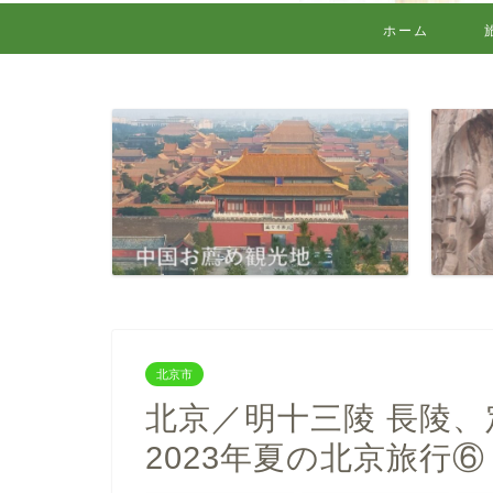
ホーム
北京市
北京／明十三陵 長陵
2023年夏の北京旅行⑥