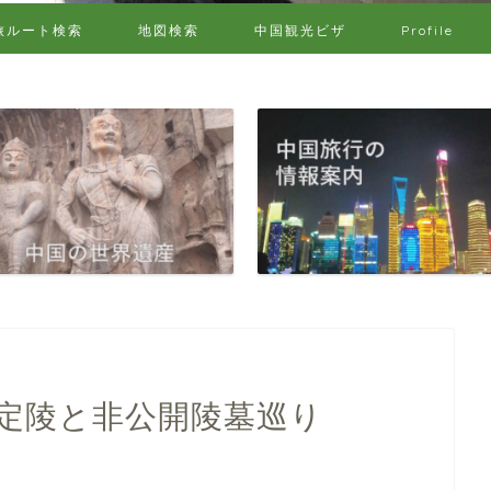
旅ルート検索
地図検索
中国観光ビザ
Profile
、定陵と非公開陵墓巡り