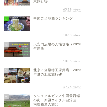
京旅行⑮
6329
view
中国ご当地麺ランキング
3
5860
view
天安門広場の入場攻略（2026
4
年度版）
3803
view
北京／全聚徳王府井店 2023
5
年夏の北京旅行④
3693
view
タシュクルガン／中国最西端
6
の街 新疆ウイグル自治区・
南疆鉄道の旅⑪