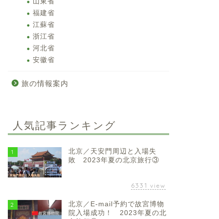
山東省
福建省
江蘇省
浙江省
河北省
安徽省
旅の情報案内
人気記事ランキング
北京／天安門周辺と入場失
1
敗 2023年夏の北京旅行③
6331
view
北京／E-mail予約で故宮博物
2
院入場成功！ 2023年夏の北