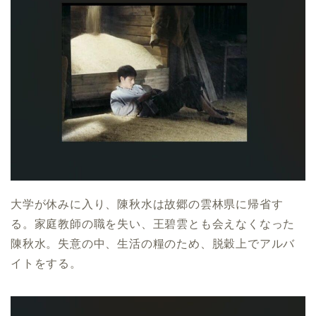
大学が休みに入り、陳秋水は故郷の雲林県に帰省す
る。家庭教師の職を失い、王碧雲とも会えなくなった
陳秋水。失意の中、生活の糧のため、脱穀上でアルバ
イトをする。