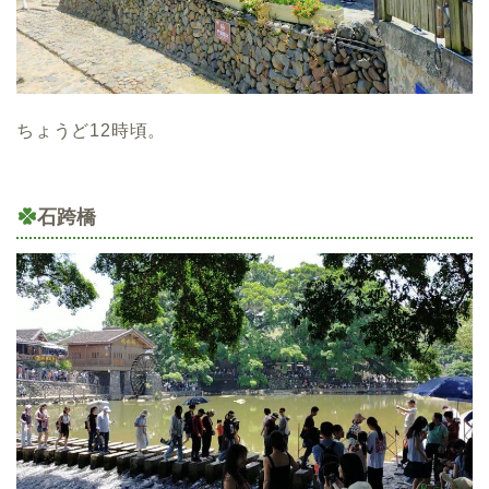
ちょうど12時頃。
石跨橋