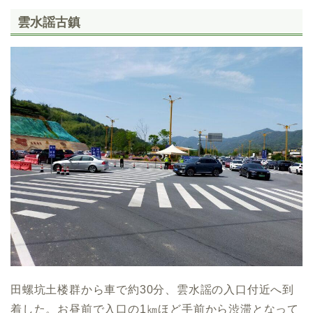
雲水謡古鎮
田螺坑土楼群から車で約30分、雲水謡の入口付近へ到
着した。お昼前で入口の1㎞ほど手前から渋滞となって