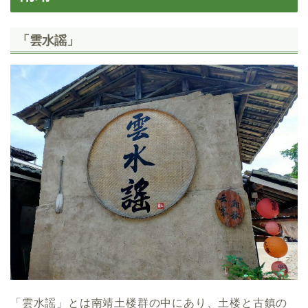
「雲水謡」
「雲水謡」とは南靖土楼群の中にあり、土楼と古鎮の