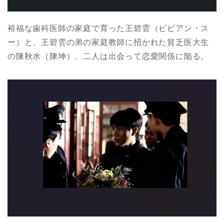
裕福な歯科医師の家庭で育った王碧雲（ビビアン・ス
ー）と、王碧雲の弟の家庭教師に招かれた貧乏医大生
の陳秋水（陳坤）、二人は出会って恋愛関係に陥る。