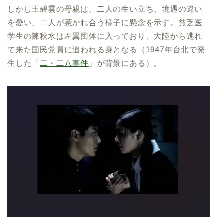
しかし王碧雲の母親は、二人の生い立ち、境遇の違い
を憂い、二人が惹かれ合う様子に懸念を示す。貧乏医
学生の陳秋水は左翼団体に入っており、大陸から逃れ
て来た国民党員に追われる身となる（1947年台北で発
生した「
二・二八事件
」が背景にある）。