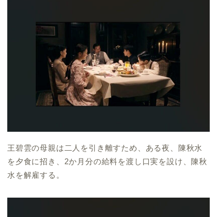
王碧雲の母親は二人を引き離すため、ある夜、陳秋水
を夕食に招き、2か月分の給料を渡し口実を設け、陳秋
水を解雇する。