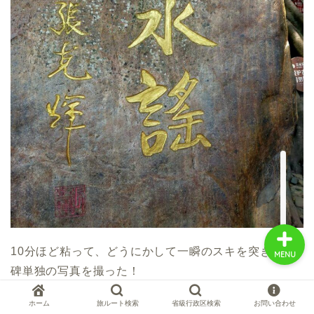
中国お薦め観光地
中国の世界遺産
中国旅行の情報案内
中国麺ランキング
10分ほど粘って、どうにかして一瞬のスキを突き、石
MENU
碑単独の写真を撮った！
ホーム
旅ルート検索
省級行政区検索
お問い合わせ