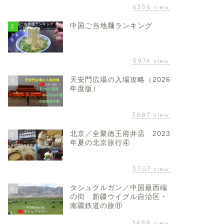
6356
view
中国ご当地麺ランキング
3
5974
view
天安門広場の入場攻略（2026
4
年度版）
3887
view
北京／全聚徳王府井店 2023
5
年夏の北京旅行④
3707
view
タシュクルガン／中国最西端
6
の街 新疆ウイグル自治区・
南疆鉄道の旅⑪
3488
view