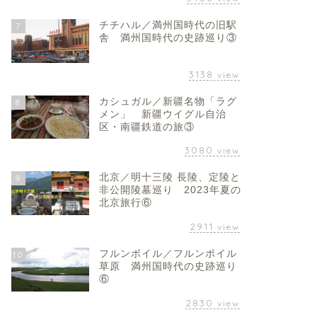
チチハル／満州国時代の旧駅
7
舎 満州国時代の史跡巡り③
3138
view
カシュガル／新疆名物「ラグ
8
メン」 新疆ウイグル自治
区・南疆鉄道の旅③
3080
view
北京／明十三陵 長陵、定陵と
9
非公開陵墓巡り 2023年夏の
北京旅行⑥
2911
view
フルンボイル／フルンボイル
10
草原 満州国時代の史跡巡り
⑥
2830
view