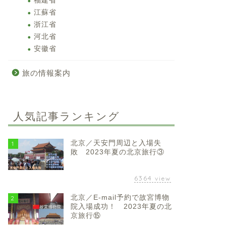
福建省
江蘇省
浙江省
河北省
安徽省
旅の情報案内
人気記事ランキング
北京／天安門周辺と入場失
1
敗 2023年夏の北京旅行③
6364
view
北京／E-mail予約で故宮博物
2
院入場成功！ 2023年夏の北
京旅行⑮