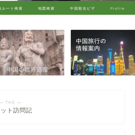
旅ルート検索
地図検索
中国観光ビザ
Profile
― TAG ―
ベット訪問記