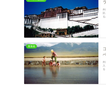
外
区
る
青海省
外
入
る