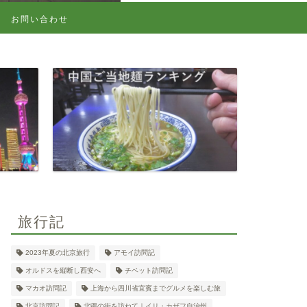
お問い合わせ
旅行記
2023年夏の北京旅行
アモイ訪問記
オルドスを縦断し西安へ
チベット訪問記
マカオ訪問記
上海から四川省宜賓までグルメを楽しむ旅
北京訪問記
北疆の街を訪ねて｜イリ・カザフ自治州