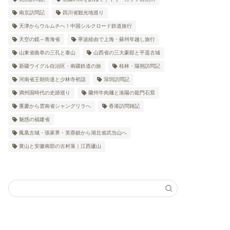
南京訪問記
四川省観光地巡り
天津からウルムチへ！中国シルクロード鉄道旅行
天空の鏡～青海省
寧波経由で上海・蘇州年越し旅行
山東省曲阜の三孔と泰山
山西省の三大豪邸と平遥古城
新疆ウイグル自治区・南疆鉄道の旅
桂林・陽朔訪問記
河南省王朝街道と少林寺初詣
深圳訪問記
満州国時代の史跡巡り
蘭州牛肉麺と洛陽の龍門石窟
重慶から雲南省シャングリラへ
香港訪問雑記
魅惑の福建省
鳳凰古城・張家界・芙蓉鎮から湖北省武当山へ
黄山と安徽南部の古村落｜江西廬山