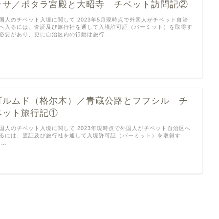
ラサ／ポタラ宮殿と大昭寺 チベット訪問記②
国人のチベット入境に関して 2023年5月現時点で外国人がチベット自治
へ入るには、査証及び旅行社を通して入境許可証（バーミット）を取得す
必要があり、更に自治区内の行動は旅行 …
ゴルムド（格尔木）／青蔵公路とフフシル チ
ベット旅行記①
国人のチベット入境に関して 2023年現時点で外国人がチベット自治区へ
るには、査証及び旅行社を通して入境許可証（バーミット）を取得す
 …