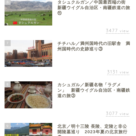
6
タシュクルガン／中国最西端の街
新疆ウイグル自治区・南疆鉄道の旅
⑪
3477
view
7
チチハル／満州国時代の旧駅舎 満
州国時代の史跡巡り③
3131
view
8
カシュガル／新疆名物「ラグメ
ン」 新疆ウイグル自治区・南疆鉄
道の旅③
3077
view
9
北京／明十三陵 長陵、定陵と非公
開陵墓巡り 2023年夏の北京旅行