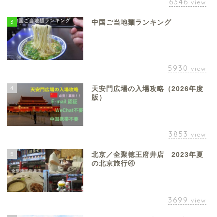
6346
view
3
中国ご当地麺ランキング
5930
view
4
天安門広場の入場攻略（2026年度
版）
3853
view
5
北京／全聚徳王府井店 2023年夏
の北京旅行④
3699
view