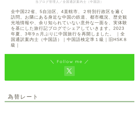
当ブログ管理人／全国通訳案内士（中国語）
全中国22省、5自治区、4直轄市、２特別行政区を遍く
訪問。お隣にある身近な中国の鉄道、都市概況、歴史観
光地情報や、余り知られていない意外な一面を、実体験
を基にした旅行記ブログでシェアしていきます。2023
年夏、3年9ヵ月ぶりに中国旅行を再開しました。 ｜全
国通訳案内士（中国語）｜中国語検定準１級｜旧HSK８
級｜
＼ Follow me ／
為替レート