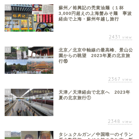
16
蘇州／裕興記の禿黄油麺（１杯
3,000円超えの上海蟹みそ麺 寧波
経由で上海・蘇州年越し旅行
2431
view
17
北京／北京中軸線の最高峰、景山公
園からの眺望 2023年夏の北京旅
行⑯
2367
view
18
天津／天津経由で北京へ 2023年
夏の北京旅行①
2348
view
19
タシュクルガン／中国唯一のイラン