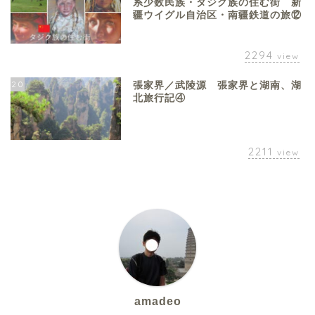
系少数民族・タジク族の住む街 新
疆ウイグル自治区・南疆鉄道の旅⑫
2294
view
20
張家界／武陵源 張家界と湖南、湖
北旅行記④
2211
view
amadeo