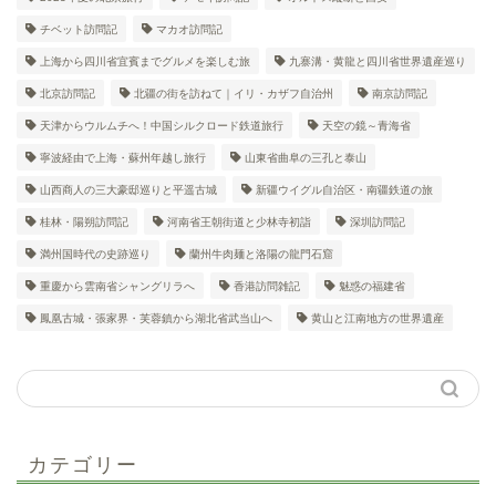
チベット訪問記
マカオ訪問記
上海から四川省宜賓までグルメを楽しむ旅
九寨溝・黄龍と四川省世界遺産巡り
北京訪問記
北疆の街を訪ねて｜イリ・カザフ自治州
南京訪問記
天津からウルムチへ！中国シルクロード鉄道旅行
天空の鏡～青海省
寧波経由で上海・蘇州年越し旅行
山東省曲阜の三孔と泰山
山西商人の三大豪邸巡りと平遥古城
新疆ウイグル自治区・南疆鉄道の旅
桂林・陽朔訪問記
河南省王朝街道と少林寺初詣
深圳訪問記
満州国時代の史跡巡り
蘭州牛肉麺と洛陽の龍門石窟
重慶から雲南省シャングリラへ
香港訪問雑記
魅惑の福建省
鳳凰古城・張家界・芙蓉鎮から湖北省武当山へ
黄山と江南地方の世界遺産
カテゴリー