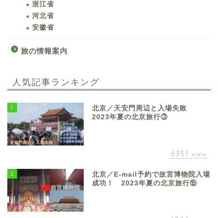
浙江省
河北省
安徽省
旅の情報案内
人気記事ランキング
1
北京／天安門周辺と入場失敗
2023年夏の北京旅行③
6351
view
2
北京／E-mail予約で故宮博物院入場
成功！ 2023年夏の北京旅行⑮