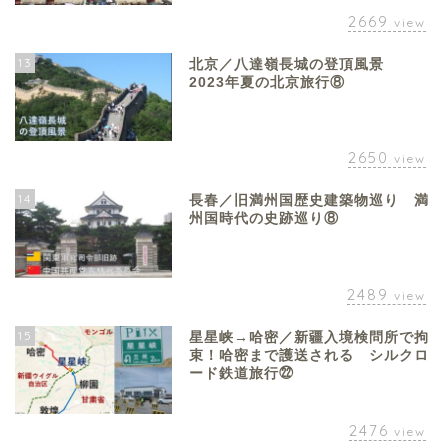
2669
view
13
北京／八達嶺長城の登頂風景
2023年夏の北京旅行⑧
2650
view
14
長春／旧満州国歴史建築物巡り 満
州国時代の史跡巡り⑧
2489
view
15
星星峡→哈密／新疆入境検問所で拘
束！哈密まで護送される シルクロ
ード鉄道旅行㉒
2476
view