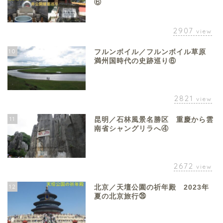
⑥
2907
view
10
フルンボイル／フルンボイル草原
満州国時代の史跡巡り⑥
2821
view
11
昆明／石林風景名勝区 重慶から雲
南省シャングリラへ④
2672
view
12
北京／天壇公園の祈年殿 2023年
夏の北京旅行㉖