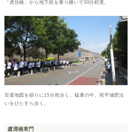
「虎坊橋」から地下鉄を乗り継いで30分程度。
百度地図を頼りに15分程歩く。猛暑の中、宛平城壁沿
いをひたすら歩く。
盧溝橋東門