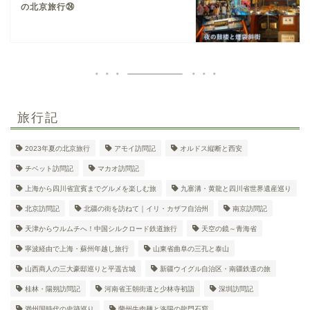
の北京旅行㉔
旅行記
2023年夏の北京旅行
アモイ訪問記
オルドス縦断と西安
チベット訪問記
マカオ訪問記
上海から四川省宜賓までグルメを楽しむ旅
九寨溝・黄龍と四川省世界遺産巡り
北京訪問記
北疆の街を訪ねて｜イリ・カザフ自治州
南京訪問記
天津からウルムチへ！中国シルクロード鉄道旅行
天空の鏡～青海省
寧波経由で上海・蘇州年越し旅行
山東省曲阜の三孔と泰山
山西商人の三大豪邸巡りと平遥古城
新疆ウイグル自治区・南疆鉄道の旅
桂林・陽朔訪問記
河南省王朝街道と少林寺初詣
深圳訪問記
満州国時代の史跡巡り
蘭州牛肉麺と洛陽の龍門石窟