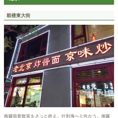
鼓楼東大街
南鑼鼓巷散策をさっと終え、什刹海へと向かう。南鑼