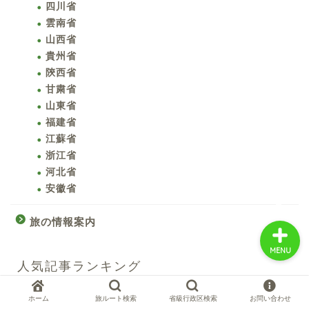
四川省
雲南省
山西省
中国お薦め観光地
貴州省
陝西省
甘粛省
中国の世界遺産
山東省
福建省
中国旅行の情報案内
江蘇省
浙江省
中国麺ランキング
河北省
安徽省
旅の情報案内
MENU
人気記事ランキング
ホーム
旅ルート検索
省級行政区検索
お問い合わせ
1
北京／天安門周辺と入場失敗