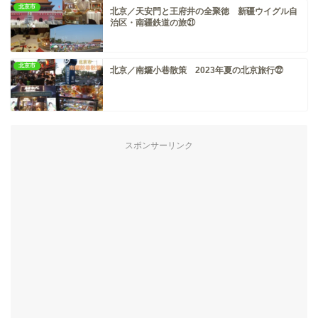
北京市
北京／天安門と王府井の全聚徳 新疆ウイグル自
治区・南疆鉄道の旅㉑
北京市
北京／南鑼小巷散策 2023年夏の北京旅行㉒
スポンサーリンク