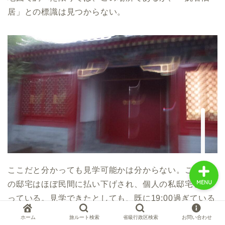
居」との標識は見つからない。
中国お薦め観光地
中国の世界遺産
中国旅行の情報案内
中国麺ランキング
ここだと分かっても見学可能かは分からない。この辺
MENU
の邸宅はほぼ民間に払い下げされ、個人の私邸宅とな
っている。見学できたとしても、既に19:00過ぎている
のでこの日は時間的に不可だ。
ホーム
旅ルート検索
省級行政区検索
お問い合わせ