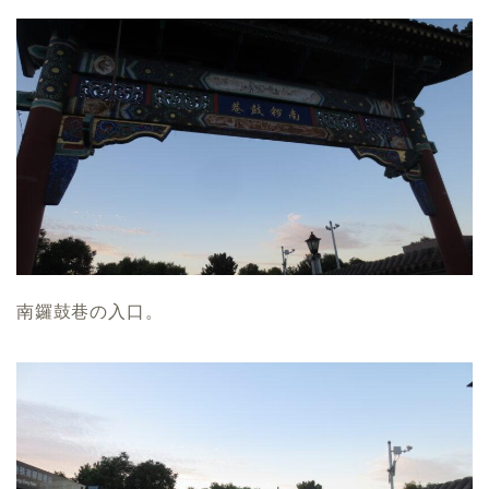
南鑼鼓巷の入口。