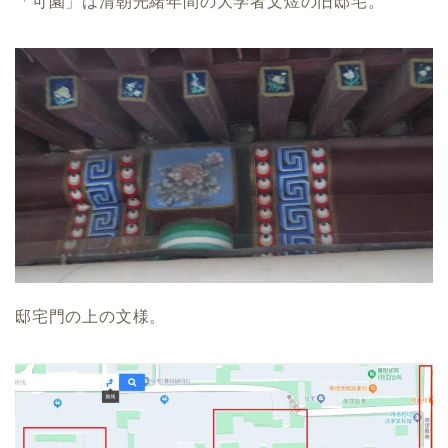
「可園」は清朝光緒年間の大学者文煜の旧邸宅。
邸宅門の上の文様。