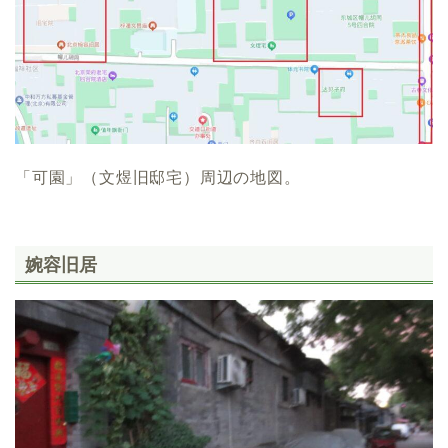
「可園」（文煜旧邸宅）周辺の地図。
婉容旧居