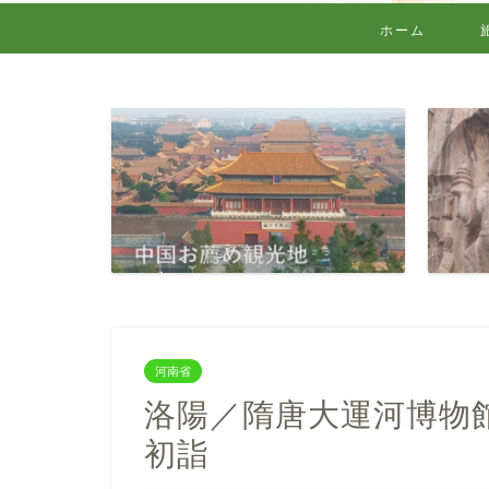
ホーム
河南省
洛陽／隋唐大運河博物
初詣