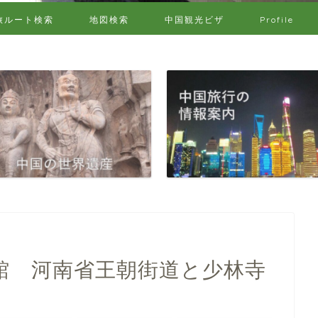
旅ルート検索
地図検索
中国観光ビザ
Profile
館 河南省王朝街道と少林寺