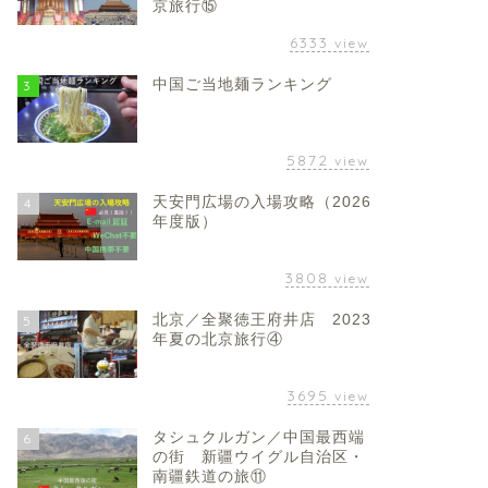
京旅行⑮
6333
view
中国ご当地麺ランキング
3
5872
view
天安門広場の入場攻略（2026
4
年度版）
3808
view
北京／全聚徳王府井店 2023
5
年夏の北京旅行④
3695
view
タシュクルガン／中国最西端
6
の街 新疆ウイグル自治区・
南疆鉄道の旅⑪