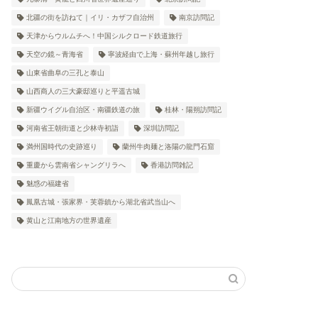
北疆の街を訪ねて｜イリ・カザフ自治州
南京訪問記
天津からウルムチへ！中国シルクロード鉄道旅行
天空の鏡～青海省
寧波経由で上海・蘇州年越し旅行
山東省曲阜の三孔と泰山
山西商人の三大豪邸巡りと平遥古城
新疆ウイグル自治区・南疆鉄道の旅
桂林・陽朔訪問記
河南省王朝街道と少林寺初詣
深圳訪問記
満州国時代の史跡巡り
蘭州牛肉麺と洛陽の龍門石窟
重慶から雲南省シャングリラへ
香港訪問雑記
魅惑の福建省
鳳凰古城・張家界・芙蓉鎮から湖北省武当山へ
黄山と江南地方の世界遺産