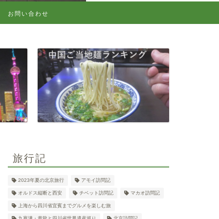
お問い合わせ
旅行記
2023年夏の北京旅行
アモイ訪問記
オルドス縦断と西安
チベット訪問記
マカオ訪問記
上海から四川省宜賓までグルメを楽しむ旅
九寨溝・黄龍と四川省世界遺産巡り
北京訪問記