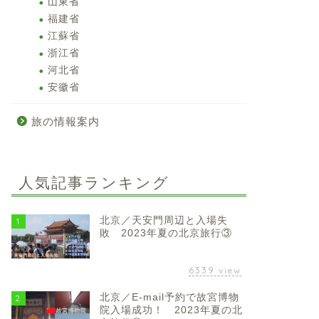
山東省
福建省
江蘇省
浙江省
河北省
安徽省
旅の情報案内
人気記事ランキング
北京／天安門周辺と入場失
1
敗 2023年夏の北京旅行③
6339
view
北京／E-mail予約で故宮博物
2
院入場成功！ 2023年夏の北