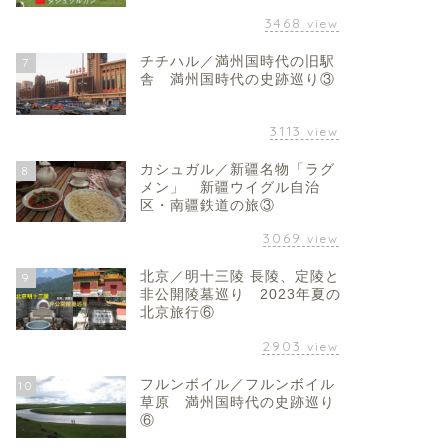
3468
view
チチハル／満州国時代の旧駅
7
舎 満州国時代の史跡巡り③
3113
view
カシュガル／新疆名物「ラグ
8
メン」 新疆ウイグル自治
区・南疆鉄道の旅③
3069
view
北京／明十三陵 長陵、定陵と
9
非公開陵墓巡り 2023年夏の
北京旅行⑥
2903
view
フルンボイル／フルンボイル
10
草原 満州国時代の史跡巡り
⑥