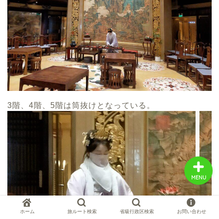
中国お薦め観光地
中国の世界遺産
中国旅行の情報案内
3階、4階、5階は筒抜けとなっている。
中国麺ランキング
MENU
ホーム
旅ルート検索
省級行政区検索
お問い合わせ