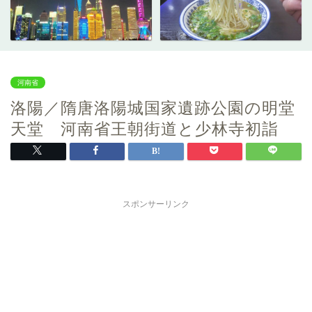
河南省
洛陽／隋唐洛陽城国家遺跡公園の明堂
天堂 河南省王朝街道と少林寺初詣
スポンサーリンク