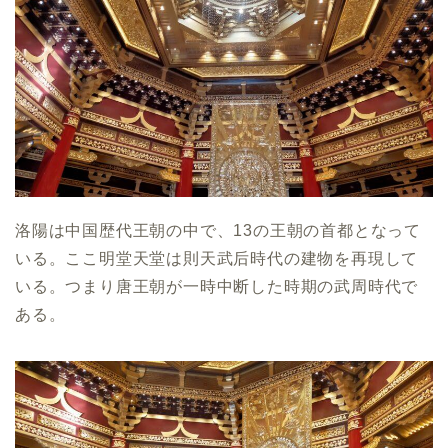
洛陽は中国歴代王朝の中で、13の王朝の首都となって
いる。ここ明堂天堂は則天武后時代の建物を再現して
いる。つまり唐王朝が一時中断した時期の武周時代で
ある。