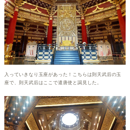
入っていきなり玉座があった！こちらは則天武后の玉
座で、則天武后はここで遣唐使と謁見した。