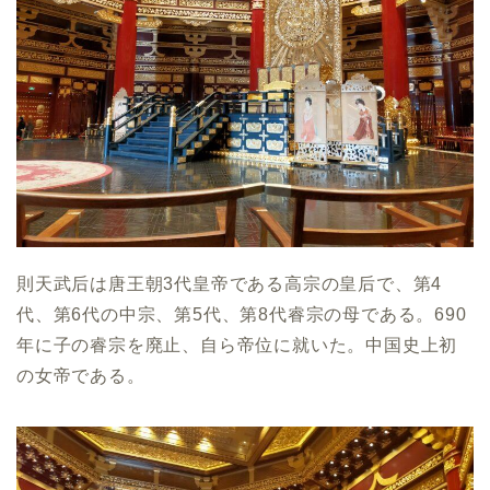
則天武后は唐王朝3代皇帝である高宗の皇后で、第4
代、第6代の中宗、第5代、第8代睿宗の母である。690
年に子の睿宗を廃止、自ら帝位に就いた。中国史上初
の女帝である。