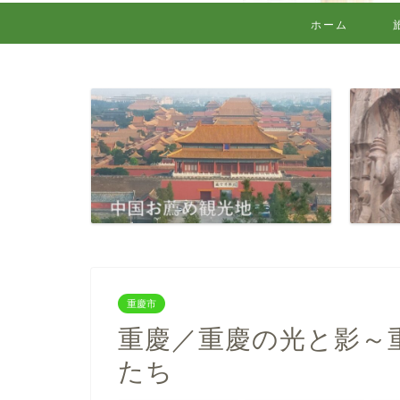
ホーム
重慶市
重慶／重慶の光と影～
たち