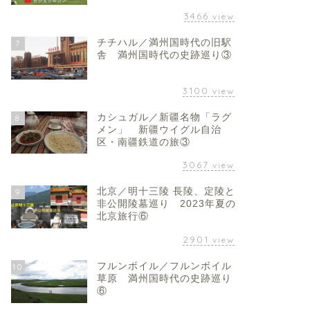
3466
view
チチハル／満州国時代の旧駅
7
舎 満州国時代の史跡巡り③
3100
view
カシュガル／新疆名物「ラグ
8
メン」 新疆ウイグル自治
区・南疆鉄道の旅③
3067
view
北京／明十三陵 長陵、定陵と
9
非公開陵墓巡り 2023年夏の
北京旅行⑥
2901
view
フルンボイル／フルンボイル
10
草原 満州国時代の史跡巡り
⑥