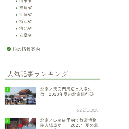
山東省
福建省
江蘇省
浙江省
河北省
安徽省
旅の情報案内
人気記事ランキング
北京／天安門周辺と入場失
1
敗 2023年夏の北京旅行③
6331
view
北京／E-mail予約で故宮博物
2
院入場成功！ 2023年夏の北