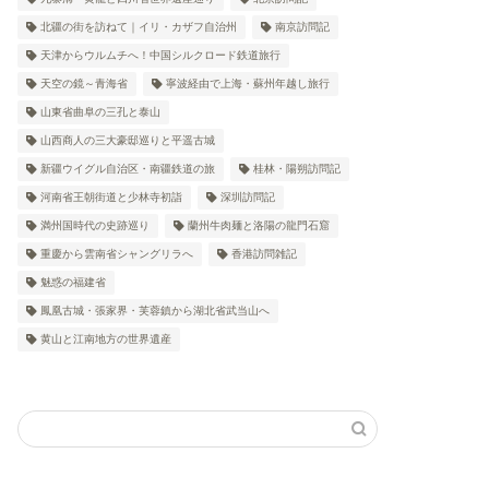
北疆の街を訪ねて｜イリ・カザフ自治州
南京訪問記
天津からウルムチへ！中国シルクロード鉄道旅行
天空の鏡～青海省
寧波経由で上海・蘇州年越し旅行
山東省曲阜の三孔と泰山
山西商人の三大豪邸巡りと平遥古城
新疆ウイグル自治区・南疆鉄道の旅
桂林・陽朔訪問記
河南省王朝街道と少林寺初詣
深圳訪問記
満州国時代の史跡巡り
蘭州牛肉麺と洛陽の龍門石窟
重慶から雲南省シャングリラへ
香港訪問雑記
魅惑の福建省
鳳凰古城・張家界・芙蓉鎮から湖北省武当山へ
黄山と江南地方の世界遺産