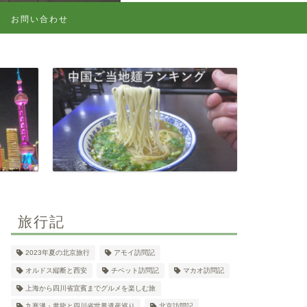
お問い合わせ
旅行記
2023年夏の北京旅行
アモイ訪問記
オルドス縦断と西安
チベット訪問記
マカオ訪問記
上海から四川省宜賓までグルメを楽しむ旅
九寨溝・黄龍と四川省世界遺産巡り
北京訪問記