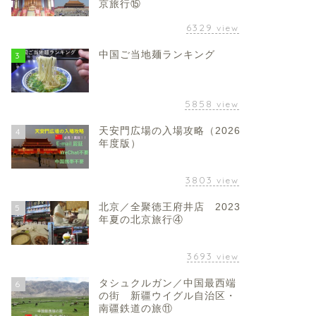
京旅行⑮
6329
view
中国ご当地麺ランキング
3
5858
view
天安門広場の入場攻略（2026
4
年度版）
3803
view
北京／全聚徳王府井店 2023
5
年夏の北京旅行④
3693
view
タシュクルガン／中国最西端
6
の街 新疆ウイグル自治区・
南疆鉄道の旅⑪