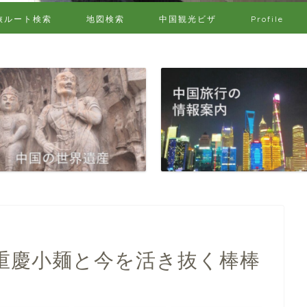
旅ルート検索
地図検索
中国観光ビザ
Profile
重慶小麺と今を活き抜く棒棒