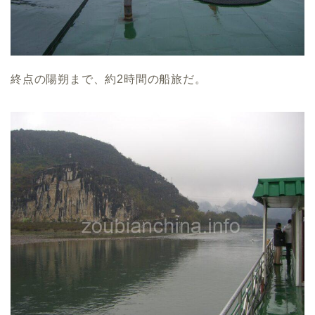
終点の陽朔まで、約2時間の船旅だ。