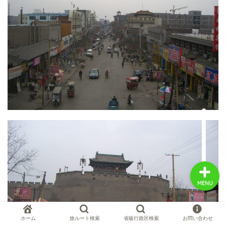
中国お薦め観光地
中国の世界遺産
中国旅行の情報案内
中国麺ランキング
MENU
ホーム
旅ルート検索
省級行政区検索
お問い合わせ