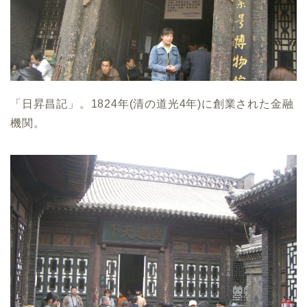
「日昇昌記」。1824年(清の道光4年)に創業された金融
機関。