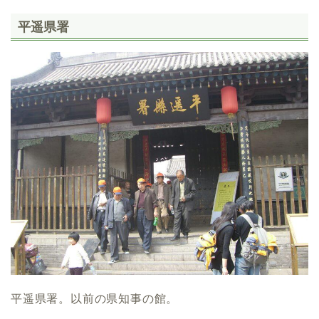
平遥県署
平遥県署。以前の県知事の館。