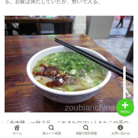
る。お腹は満たしていたが、勢いで入る。
中国お薦め観光地
中国の世界遺産
中国旅行の情報案内
中国麺ランキング
MENU
「牛肉麺」一杯７元。これまたウマい！またこの手の
拉麺、日本のラーメンと異なり、高カロリー感を全く
ホーム
旅ルート検索
省級行政区検索
お問い合わせ