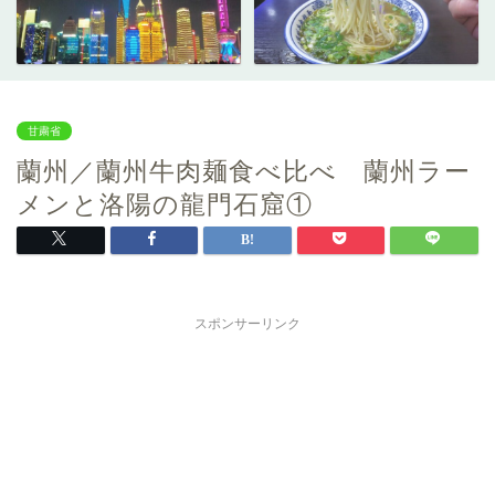
甘粛省
蘭州／蘭州牛肉麺食べ比べ 蘭州ラー
メンと洛陽の龍門石窟①
スポンサーリンク