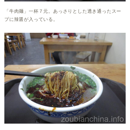
「牛肉麺」一杯７元。あっさりとした透き通ったスー
プに辣醤が入っている。