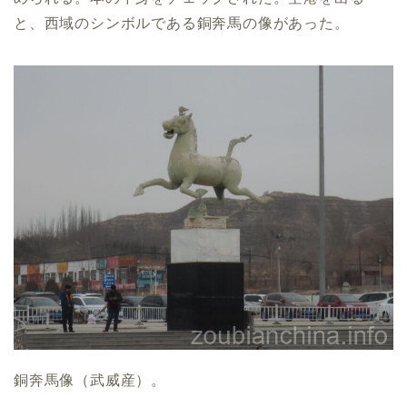
と、西域のシンボルである銅奔馬の像があった。
銅奔馬像（武威産）。