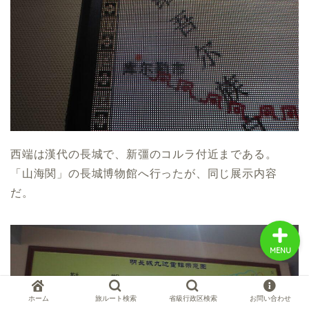
中国お薦め観光地
中国の世界遺産
中国旅行の情報案内
西端は漢代の長城で、新彊のコルラ付近まである。
中国麺ランキング
「山海関」の長城博物館へ行ったが、同じ展示内容
だ。
MENU
ホーム
旅ルート検索
省級行政区検索
お問い合わせ