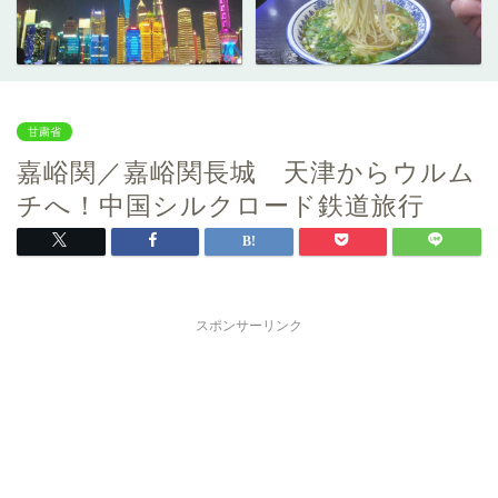
甘粛省
嘉峪関／嘉峪関長城 天津からウルム
チへ！中国シルクロード鉄道旅行
スポンサーリンク