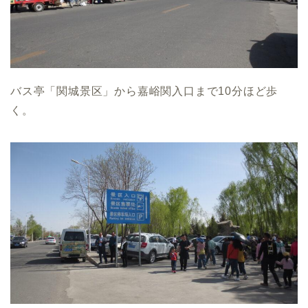
バス亭「関城景区」から嘉峪関入口まで10分ほど歩
く。