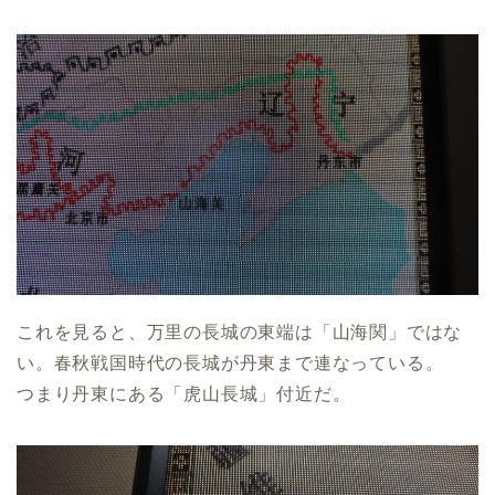
これを見ると、万里の長城の東端は「山海関」ではな
い。春秋戦国時代の長城が丹東まで連なっている。
つまり丹東にある「虎山長城」付近だ。