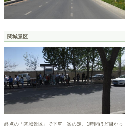
関城景区
終点の「関城景区」で下車。案の定、1時間ほど掛かっ