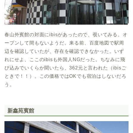
春山外賓館の対面にibisがあったので、覗いてみる。オ
ープンして間もないようだ。来る前、百度地図で駅周
辺を確認していたが、存在を確認できなかった。いず
れにせよ、ここのibisも外国人NGだった。ちなみに飛
び込みでいくらか聞いたら、362元と言われた（ibisご
ときで！！）。この価格ではOKでも宿泊はしないだろ
う。
新鑫苑賓館