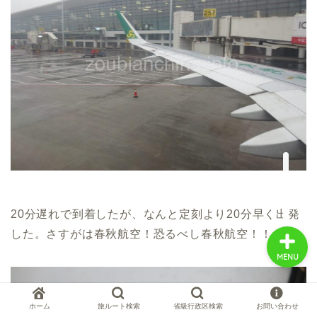
中国お薦め観光地
中国の世界遺産
中国旅行の情報案内
中国麺ランキング
20分遅れで到着したが、なんと定刻より20分早く出発
した。さすがは春秋航空！恐るべし春秋航空！！
MENU
ホーム
旅ルート検索
省級行政区検索
お問い合わせ