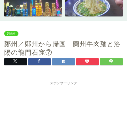
河南省
鄭州／鄭州から帰国 蘭州牛肉麺と洛
陽の龍門石窟⑦
スポンサーリンク