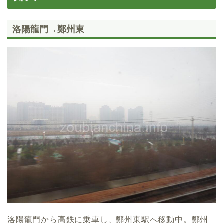
洛陽龍門→鄭州東
洛陽龍門から高鉄に乗車し、鄭州東駅へ移動中。鄭州