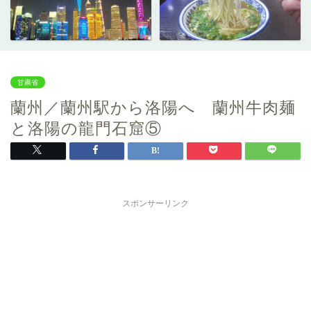
甘粛省
蘭州／蘭州駅から洛陽へ 蘭州牛肉麺
と洛陽の龍門石窟⑤
スポンサーリンク