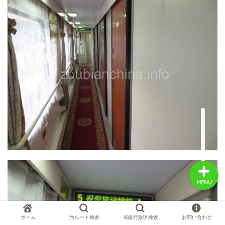
中国お薦め観光地
中国の世界遺産
中国旅行の情報案内
中国麺ランキング
MENU
ホーム
旅ルート検索
省級行政区検索
お問い合わせ