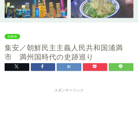
吉林省
集安／朝鮮民主主義人民共和国浦満
市 満州国時代の史跡巡り
スポンサーリンク