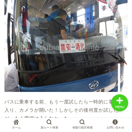
中国お薦め観光地
中国の世界遺産
中国旅行の情報案内
中国麺ランキング
バスに乗車する前、もう一度試したら一時的に電源が
MENU
入り、カメラが開いた！しかしその後何度か試した
が、もう電源は入らなかった。
ホーム
旅ルート検索
省級行政区検索
お問い合わせ