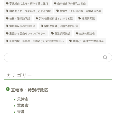
寧波経由で上海・蘇州年越し旅行
山東省曲阜の三孔と泰山
山西商人の三大豪邸巡りと平遥古城
新疆ウイグル自治区・南疆鉄道の旅
桂林・陽朔訪問記
河南省王朝街道と少林寺初詣
深圳訪問記
満州国時代の史跡巡り
蘭州牛肉麺と洛陽の龍門石窟
重慶から雲南省シャングリラへ
香港訪問雑記
魅惑の福建省
鳳凰古城・張家界・芙蓉鎮から湖北省武当山へ
黄山と江南地方の世界遺産
カテゴリー
直轄市・特別行政区
天津市
重慶市
香港