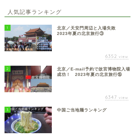
人気記事ランキング
1
北京／天安門周辺と入場失敗
2023年夏の北京旅行③
6352
view
2
北京／E-mail予約で故宮博物院入場
成功！ 2023年夏の北京旅行⑮
6347
view
3
中国ご当地麺ランキング