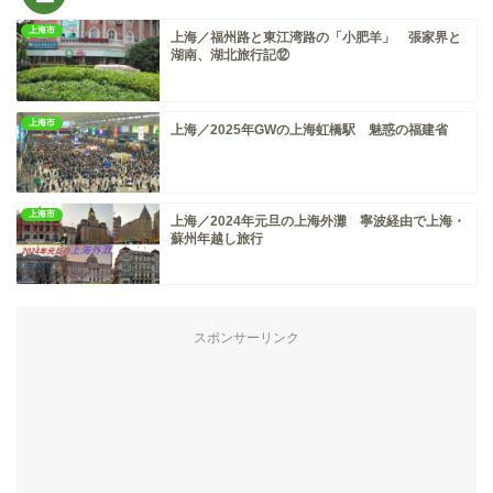
上海市
上海／福州路と東江湾路の「小肥羊」 張家界と
湖南、湖北旅行記⑫
上海市
上海／2025年GWの上海虹橋駅 魅惑の福建省
上海市
上海／2024年元旦の上海外灘 寧波経由で上海・
蘇州年越し旅行
スポンサーリンク