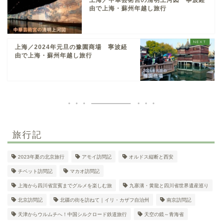
由で上海・蘇州年越し旅行
上海／2024年元旦の豫園商場 寧波経
由で上海・蘇州年越し旅行
旅行記
2023年夏の北京旅行
アモイ訪問記
オルドス縦断と西安
チベット訪問記
マカオ訪問記
上海から四川省宜賓までグルメを楽しむ旅
九寨溝・黄龍と四川省世界遺産巡り
北京訪問記
北疆の街を訪ねて｜イリ・カザフ自治州
南京訪問記
天津からウルムチへ！中国シルクロード鉄道旅行
天空の鏡～青海省