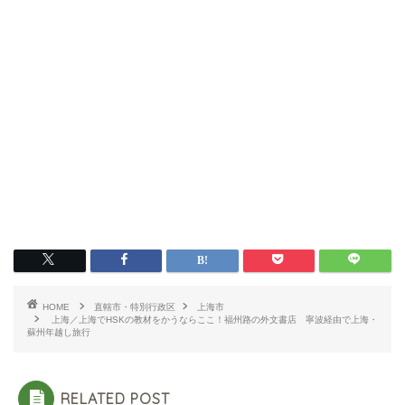
HOME
直轄市・特別行政区
上海市
上海／上海でHSKの教材をかうならここ！福州路の外文書店 寧波経由で上海・
蘇州年越し旅行
RELATED POST