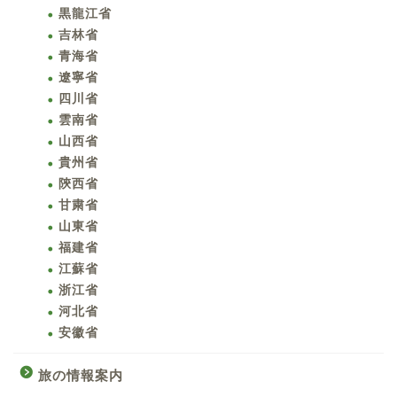
黒龍江省
吉林省
青海省
遼寧省
四川省
雲南省
山西省
貴州省
陝西省
甘粛省
山東省
福建省
江蘇省
浙江省
河北省
安徽省
旅の情報案内