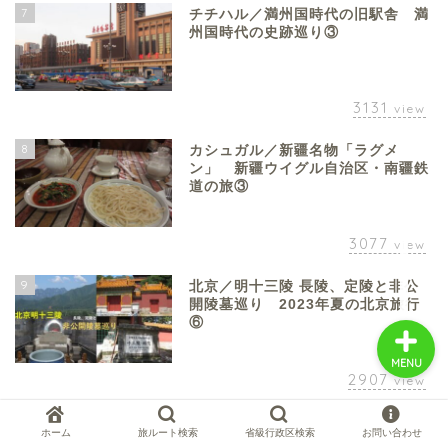
7
チチハル／満州国時代の旧駅舎 満
州国時代の史跡巡り③
中国お薦め観光地
3131
view
中国の世界遺産
8
カシュガル／新疆名物「ラグメ
ン」 新疆ウイグル自治区・南疆鉄
道の旅③
中国旅行の情報案内
3077
view
中国麺ランキング
9
北京／明十三陵 長陵、定陵と非公
開陵墓巡り 2023年夏の北京旅行
⑥
MENU
2907
view
10
フルンボイル／フルンボイル草原
ホーム
旅ルート検索
省級行政区検索
お問い合わせ
満州国時代の史跡巡り⑥