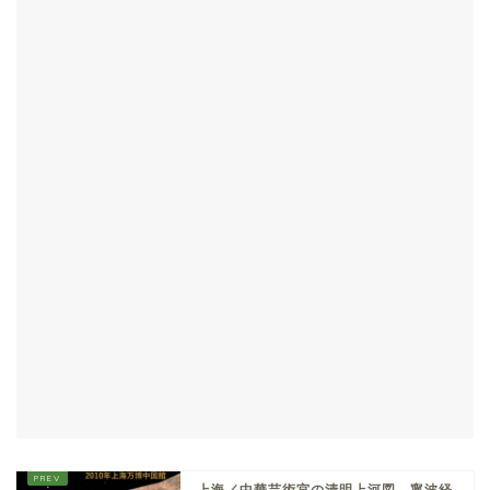
上海／中華芸術宮の清明上河図 寧波経