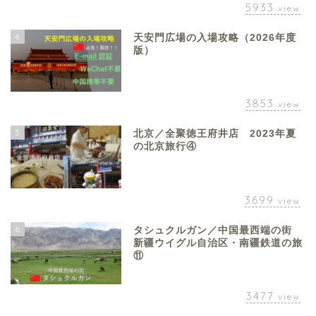
5933
view
4
天安門広場の入場攻略（2026年度
版）
3853
view
5
北京／全聚徳王府井店 2023年夏
の北京旅行④
3699
view
6
タシュクルガン／中国最西端の街
新疆ウイグル自治区・南疆鉄道の旅
⑪
3477
view