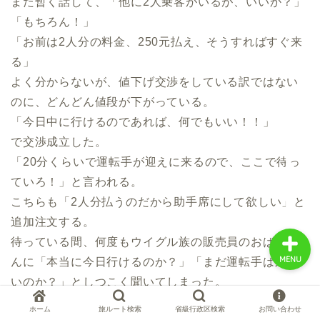
また暫く話して、「他に2人乗客がいるが、いいか？」
「もちろん！」
「お前は2人分の料金、250元払え、そうすればすぐ来
中国お薦め観光地
る」
よく分からないが、値下げ交渉をしている訳ではない
中国の世界遺産
のに、どんどん値段が下がっている。
「今日中に行けるのであれば、何でもいい！！」
中国旅行の情報案内
で交渉成立した。
「20分くらいで運転手が迎えに来るので、ここで待っ
中国麺ランキング
ていろ！」と言われる。
こちらも「2人分払うのだから助手席にして欲しい」と
追加注文する。
待っている間、何度もウイグル族の販売員のおばちゃ
MENU
んに「本当に今日行けるのか？」「まだ運転手は来な
いのか？」としつこく聞いてしまった。
ホーム
旅ルート検索
省級行政区検索
お問い合わせ