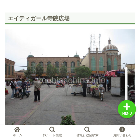
エイティガール寺院広場
中国お薦め観光地
中国の世界遺産
中国旅行の情報案内
中国麺ランキング
MENU
ホーム
旅ルート検索
省級行政区検索
お問い合わせ
エイティガール寺院広場へやって来た。