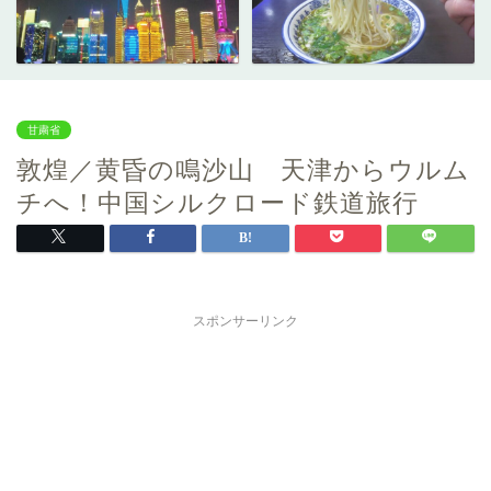
甘粛省
敦煌／黄昏の鳴沙山 天津からウルム
チへ！中国シルクロード鉄道旅行
スポンサーリンク