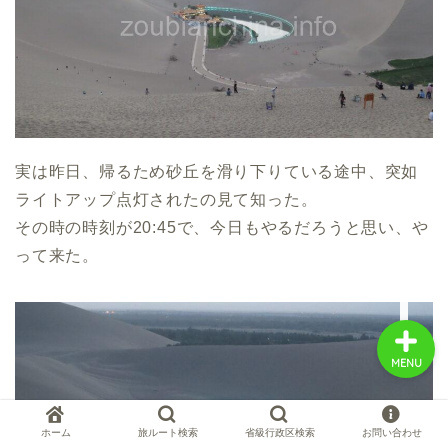
中国お薦め観光地
中国の世界遺産
実は昨日、帰るため砂丘を滑り下りている途中、突如
中国旅行の情報案内
ライトアップ点灯されたの見て知った。
その時の時刻が20:45で、今日もやるだろうと思い、や
中国麺ランキング
って来た。
MENU
ホーム
旅ルート検索
省級行政区検索
お問い合わせ