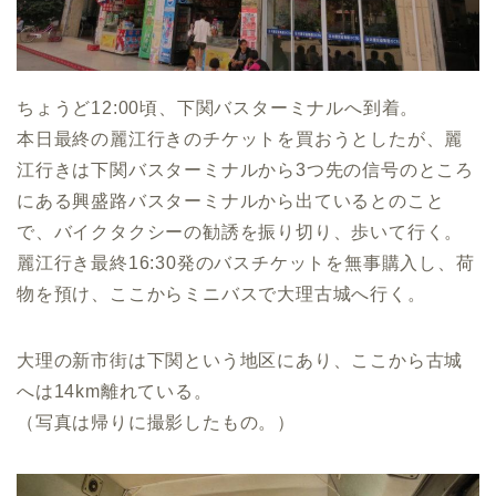
ちょうど12:00頃、下関バスターミナルへ到着。
本日最終の麗江行きのチケットを買おうとしたが、麗
江行きは下関バスターミナルから3つ先の信号のところ
にある興盛路バスターミナルから出ているとのこと
で、バイクタクシーの勧誘を振り切り、歩いて行く。
麗江行き最終16:30発のバスチケットを無事購入し、荷
物を預け、ここからミニバスで大理古城へ行く。
大理の新市街は下関という地区にあり、ここから古城
へは14km離れている。
（写真は帰りに撮影したもの。）