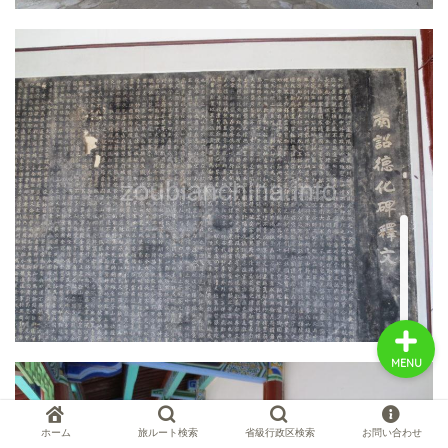
中国お薦め観光地
中国の世界遺産
中国旅行の情報案内
中国麺ランキング
MENU
ホーム
旅ルート検索
省級行政区検索
お問い合わせ