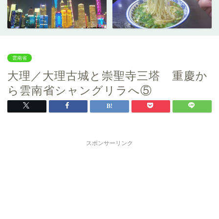
雲南省
大理／大理古城と崇聖寺三塔 重慶か
ら雲南省シャングリラへ⑤
スポンサーリンク