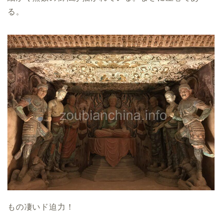
る。
もの凄いド迫力！