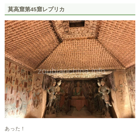
莫高窟第45窟レプリカ
あった！