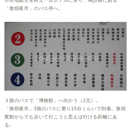
市街地観光を終え一旦ホテルに戻り、鳴沙路にある
「敦煌夜市」のバス停へ。
３路のバスで「博物館」へ向かう（2元）。
「敦煌夜市」3路のバスに乗り15分くらいで到着。敦煌
賓館からでも歩いて行こうと思えば行ける距離にあ
る。