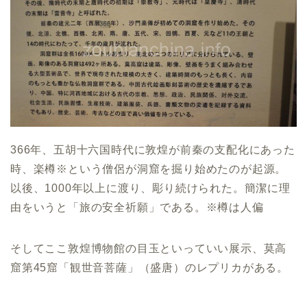
366年、五胡十六国時代に敦煌が前秦の支配化にあった
時、楽樽※という僧侶が洞窟を掘り始めたのが起源。
以後、1000年以上に渡り、彫り続けられた。簡潔に理
由をいうと「旅の安全祈願」である。※樽は人偏
そしてここ敦煌博物館の目玉といっていい展示、莫高
窟第45窟「観世音菩薩」（盛唐）のレプリカがある。