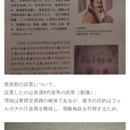
敦煌郡の設置について。
設置したのは前漢8代皇帝の武帝（劉徹）。
理由は東西交易路の確保であるが、最大の目的はフェ
ルガナの汗血馬を獲得し、宿敵匈奴を打倒するため。