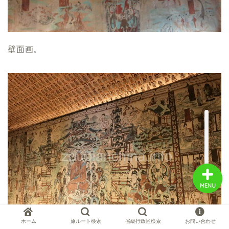
中国お薦め観光地
壁面画。
中国の世界遺産
中国旅行の情報案内
中国麺ランキング
MENU
ホーム
旅ルート検索
省級行政区検索
お問い合わせ