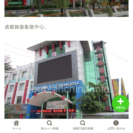
中国お薦め観光地
成都旅遊集散中心。
中国の世界遺産
中国旅行の情報案内
中国麺ランキング
MENU
ホーム
旅ルート検索
省級行政区検索
お問い合わせ