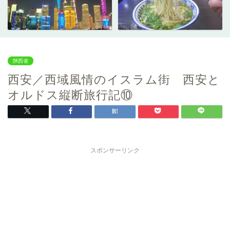
陝西省
西安／西域風情のイスラム街 西安と
オルドス縦断旅行記⑩
スポンサーリンク