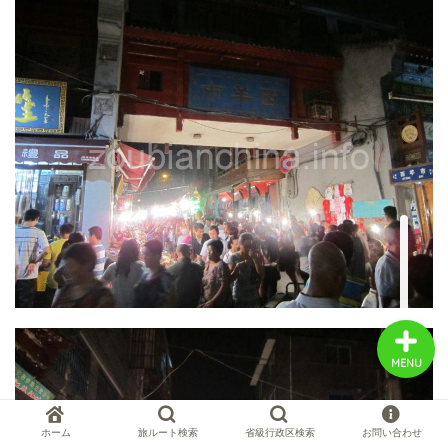
中国お薦め観光地
中国の世界遺産
中国旅行の情報案内
中国麺ランキング
MENU
ホーム
旅ルート検索
省級行政区検索
お問い合わせ