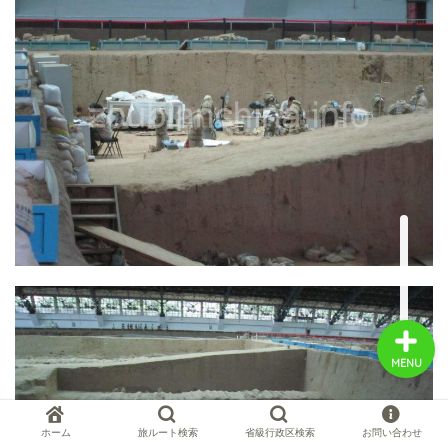
中国お薦め観光地
中国の世界遺産
中国旅行の情報案内
中国麺ランキング
MENU
ホーム
旅ルート検索
省級行政区検索
お問い合わせ