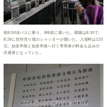
朝6:50頃バスに乗り、8時前に着いた。開園は8:30で、
8:29に切符売り場のシャッターが開いた。入場料は120
元。始皇帝陵と始皇帝陵へ行く専用車の料金も込みの
共通券となっていた。