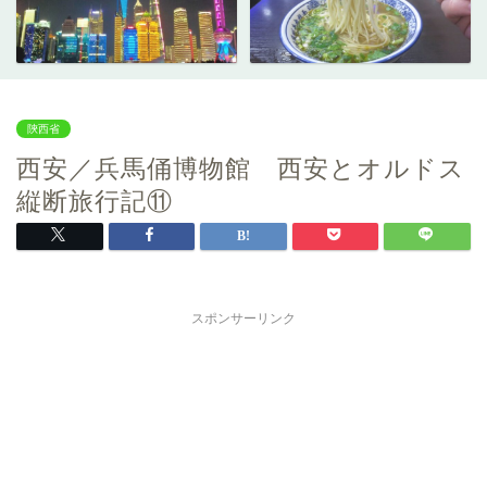
陝西省
西安／兵馬俑博物館 西安とオルドス
縦断旅行記⑪
スポンサーリンク