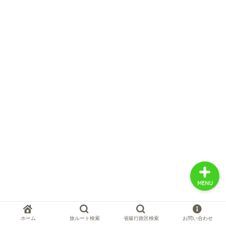
中国お薦め観光地
中国の世界遺産
中国旅行の情報案内
中国麺ランキング
MENU
ホーム
旅ルート検索
省級行政区検索
お問い合わせ