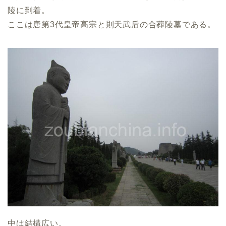
陵に到着。
ここは唐第3代皇帝高宗と則天武后の合葬陵墓である。
中は結構広い。