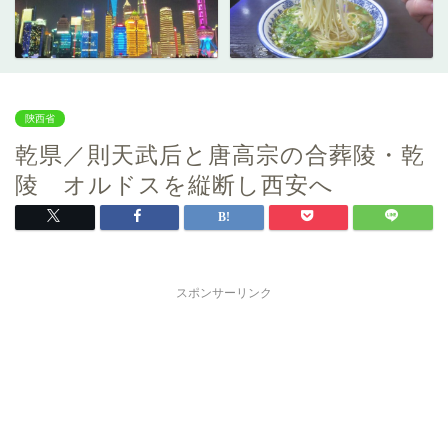
陝西省
乾県／則天武后と唐高宗の合葬陵・乾
陵 オルドスを縦断し西安へ
スポンサーリンク