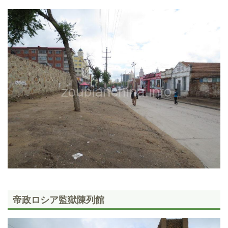
帝政ロシア監獄陳列館