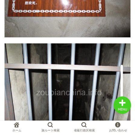
中国お薦め観光地
中国の世界遺産
中国旅行の情報案内
中国麺ランキング
MENU
ホーム
旅ルート検索
省級行政区検索
お問い合わせ