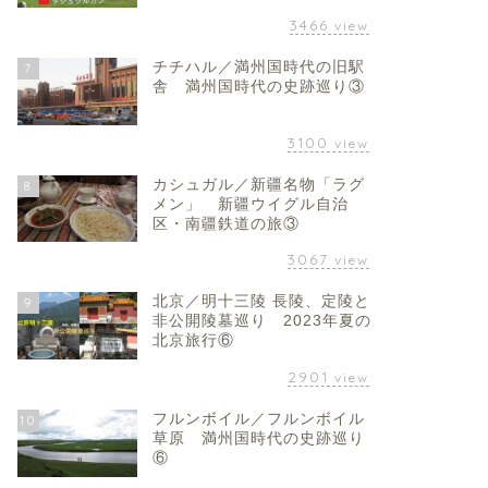
3466
view
チチハル／満州国時代の旧駅
7
舎 満州国時代の史跡巡り③
3100
view
カシュガル／新疆名物「ラグ
8
メン」 新疆ウイグル自治
区・南疆鉄道の旅③
3067
view
北京／明十三陵 長陵、定陵と
9
非公開陵墓巡り 2023年夏の
北京旅行⑥
2901
view
フルンボイル／フルンボイル
10
草原 満州国時代の史跡巡り
⑥