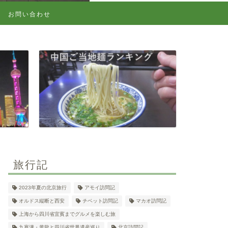
お問い合わせ
旅行記
2023年夏の北京旅行
アモイ訪問記
オルドス縦断と西安
チベット訪問記
マカオ訪問記
上海から四川省宜賓までグルメを楽しむ旅
九寨溝・黄龍と四川省世界遺産巡り
北京訪問記