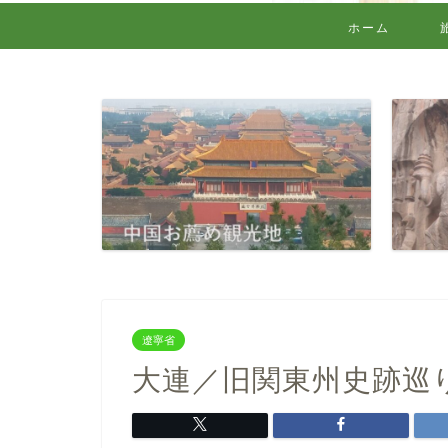
ホーム
遼寧省
大連／旧関東州史跡巡