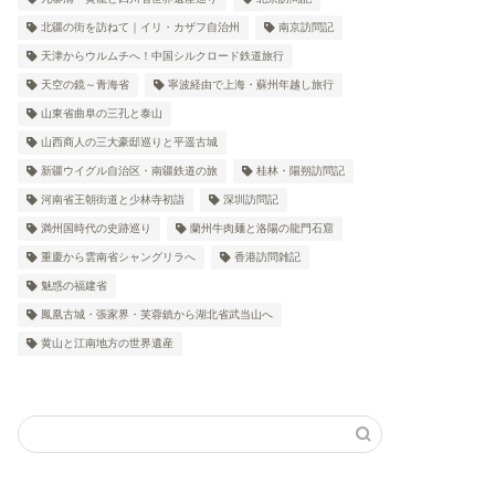
北疆の街を訪ねて｜イリ・カザフ自治州
南京訪問記
天津からウルムチへ！中国シルクロード鉄道旅行
天空の鏡～青海省
寧波経由で上海・蘇州年越し旅行
山東省曲阜の三孔と泰山
山西商人の三大豪邸巡りと平遥古城
新疆ウイグル自治区・南疆鉄道の旅
桂林・陽朔訪問記
河南省王朝街道と少林寺初詣
深圳訪問記
満州国時代の史跡巡り
蘭州牛肉麺と洛陽の龍門石窟
重慶から雲南省シャングリラへ
香港訪問雑記
魅惑の福建省
鳳凰古城・張家界・芙蓉鎮から湖北省武当山へ
黄山と江南地方の世界遺産