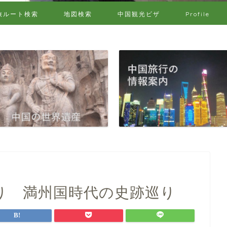
旅ルート検索
地図検索
中国観光ビザ
Profile
り 満州国時代の史跡巡り