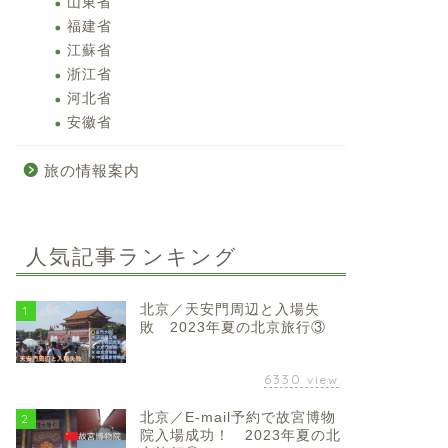
山東省
福建省
江蘇省
浙江省
河北省
安徽省
旅の情報案内
人気記事ランキング
北京／天安門周辺と入場失
1
敗 2023年夏の北京旅行③
6330
view
北京／E-mail予約で故宮博物
2
院入場成功！ 2023年夏の北