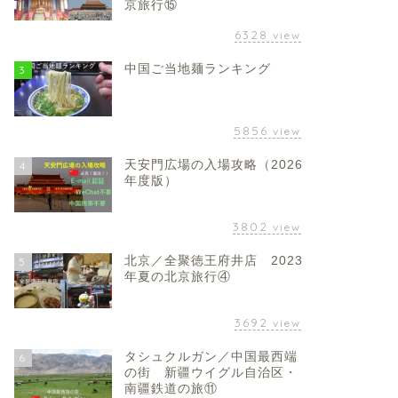
京旅行⑮
6328
view
中国ご当地麺ランキング
3
5856
view
天安門広場の入場攻略（2026
4
年度版）
3802
view
北京／全聚徳王府井店 2023
5
年夏の北京旅行④
3692
view
タシュクルガン／中国最西端
6
の街 新疆ウイグル自治区・
南疆鉄道の旅⑪