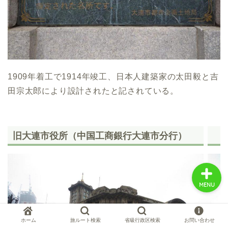
中国お薦め観光地
中国の世界遺産
1909年着工で1914年竣工、日本人建築家の太田毅と吉
田宗太郎により設計されたと記されている。
中国旅行の情報案内
中国麺ランキング
旧大連市役所（中国工商銀行大連市分行）
MENU
ホーム
旅ルート検索
省級行政区検索
お問い合わせ