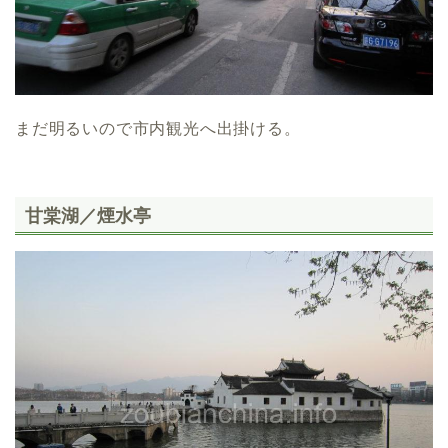
まだ明るいので市内観光へ出掛ける。
甘棠湖／煙水亭