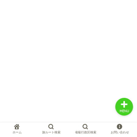
中国お薦め観光地
中国の世界遺産
中国旅行の情報案内
中国麺ランキング
MENU
ホーム
旅ルート検索
省級行政区検索
お問い合わせ