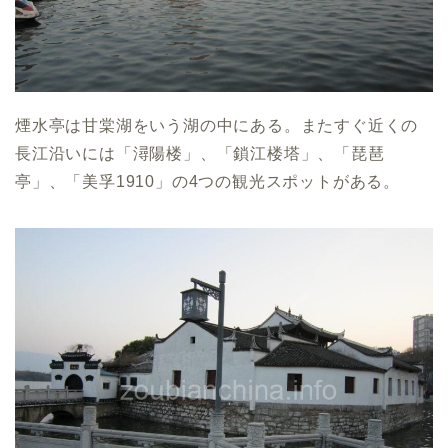
煙水亭は甘棠湖をいう湖の中にある。またすぐ近くの
長江沿いには「潯陽楼」、「鎖江楼塔」、「琵琶
亭」、「美孚1910」の4つの観光スポットがある。