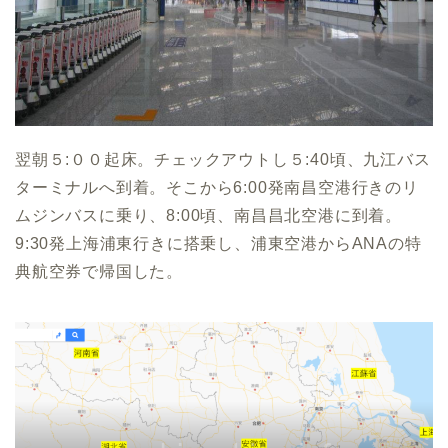
翌朝５:００起床。チェックアウトし５:40頃、九江バス
ターミナルへ到着。そこから6:00発南昌空港行きのリ
ムジンバスに乗り、8:00頃、南昌昌北空港に到着。
9:30発上海浦東行きに搭乗し、浦東空港からANAの特
典航空券で帰国した。