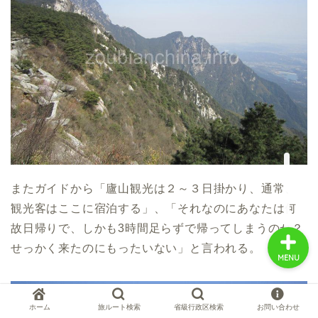
中国お薦め観光地
中国の世界遺産
中国旅行の情報案内
中国麺ランキング
またガイドから「廬山観光は２～３日掛かり、通常、
観光客はここに宿泊する」、「それなのにあなたは何
故日帰りで、しかも3時間足らずで帰ってしまうのか？
せっかく来たのにもったいない」と言われる。
MENU
ホーム
旅ルート検索
省級行政区検索
お問い合わせ