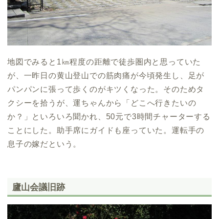
地図でみると1㎞程度の距離で徒歩圏内と思っていた
が、一昨日の黄山登山での筋肉痛が今頃発生し、足が
パンパンに張って歩くのがキツくなった。そのためタ
クシーを拾うが、運ちゃんから「どこへ行きたいの
か？」といろいろ聞かれ、50元で3時間チャーターする
ことにした。助手席にガイドも座っていた。運転手の
息子の嫁だという。
廬山会議旧跡