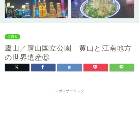
江西省
廬山／廬山国立公園 黄山と江南地方
の世界遺産⑤
スポンサーリンク