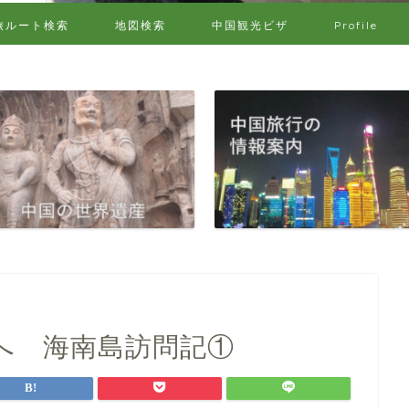
旅ルート検索
地図検索
中国観光ビザ
Profile
へ 海南島訪問記①