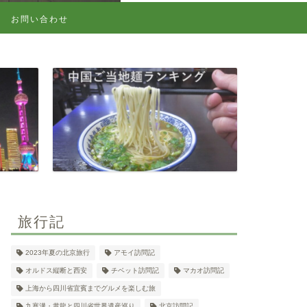
お問い合わせ
旅行記
2023年夏の北京旅行
アモイ訪問記
オルドス縦断と西安
チベット訪問記
マカオ訪問記
上海から四川省宜賓までグルメを楽しむ旅
九寨溝・黄龍と四川省世界遺産巡り
北京訪問記