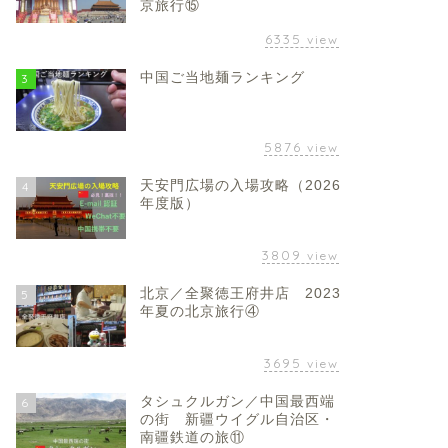
京旅行⑮
6335
view
中国ご当地麺ランキング
3
5876
view
天安門広場の入場攻略（2026
4
年度版）
3809
view
北京／全聚徳王府井店 2023
5
年夏の北京旅行④
3695
view
タシュクルガン／中国最西端
6
の街 新疆ウイグル自治区・
南疆鉄道の旅⑪