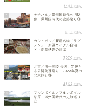
3468
view
チチハル／満州国時代の旧駅
7
舎 満州国時代の史跡巡り③
3114
view
カシュガル／新疆名物「ラグ
8
メン」 新疆ウイグル自治
区・南疆鉄道の旅③
3070
view
北京／明十三陵 長陵、定陵と
9
非公開陵墓巡り 2023年夏の
北京旅行⑥
2903
view
フルンボイル／フルンボイル
10
草原 満州国時代の史跡巡り
⑥