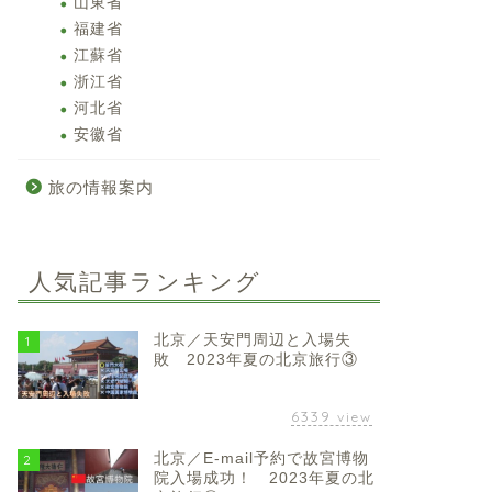
山東省
福建省
江蘇省
浙江省
河北省
安徽省
旅の情報案内
人気記事ランキング
北京／天安門周辺と入場失
1
敗 2023年夏の北京旅行③
6339
view
北京／E-mail予約で故宮博物
2
院入場成功！ 2023年夏の北