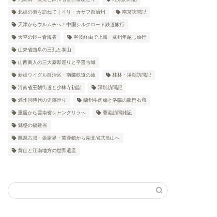
北疆の街を訪ねて｜イリ・カザフ自治州
南京訪問記
天津からウルムチへ！中国シルクロード鉄道旅行
天空の鏡～青海省
寧波経由で上海・蘇州年越し旅行
山東省曲阜の三孔と泰山
山西商人の三大豪邸巡りと平遥古城
新疆ウイグル自治区・南疆鉄道の旅
桂林・陽朔訪問記
河南省王朝街道と少林寺初詣
深圳訪問記
満州国時代の史跡巡り
蘭州牛肉麺と洛陽の龍門石窟
重慶から雲南省シャングリラへ
香港訪問雑記
魅惑の福建省
鳳凰古城・張家界・芙蓉鎮から湖北省武当山へ
黄山と江南地方の世界遺産